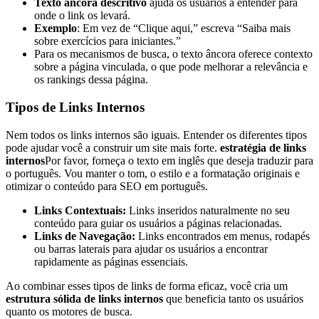
Texto âncora descritivo
ajuda os usuários a entender para
onde o link os levará.
Exemplo
: Em vez de “Clique aqui,” escreva “Saiba mais
sobre exercícios para iniciantes.”
Para os mecanismos de busca, o texto âncora oferece contexto
sobre a página vinculada, o que pode melhorar a relevância e
os rankings dessa página.
Tipos de Links Internos
Nem todos os links internos são iguais. Entender os diferentes tipos
pode ajudar você a construir um site mais forte.
estratégia de links
internos
Por favor, forneça o texto em inglês que deseja traduzir para
o português. Vou manter o tom, o estilo e a formatação originais e
otimizar o conteúdo para SEO em português.
Links Contextuais:
Links inseridos naturalmente no seu
conteúdo para guiar os usuários a páginas relacionadas.
Links de Navegação:
Links encontrados em menus, rodapés
ou barras laterais para ajudar os usuários a encontrar
rapidamente as páginas essenciais.
Ao combinar esses tipos de links de forma eficaz, você cria um
estrutura sólida de links internos
que beneficia tanto os usuários
quanto os motores de busca.