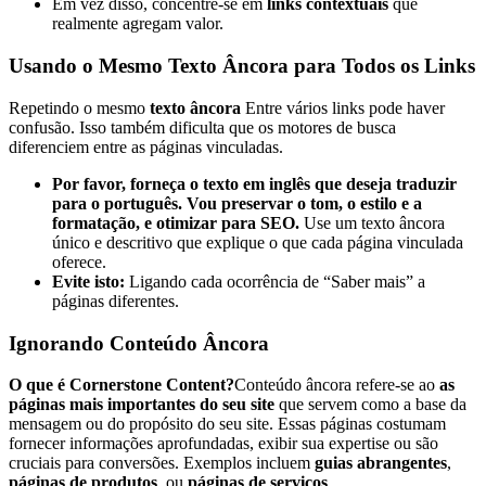
Em vez disso, concentre-se em
links contextuais
que
realmente agregam valor.
Usando o Mesmo Texto Âncora para Todos os Links
Repetindo o mesmo
texto âncora
Entre vários links pode haver
confusão. Isso também dificulta que os motores de busca
diferenciem entre as páginas vinculadas.
Por favor, forneça o texto em inglês que deseja traduzir
para o português. Vou preservar o tom, o estilo e a
formatação, e otimizar para SEO.
Use um texto âncora
único e descritivo que explique o que cada página vinculada
oferece.
Evite isto:
Ligando cada ocorrência de “Saber mais” a
páginas diferentes.
Ignorando Conteúdo Âncora
O que é Cornerstone Content?
Conteúdo âncora refere-se ao
as
páginas mais importantes do seu site
que servem como a base da
mensagem ou do propósito do seu site. Essas páginas costumam
fornecer informações aprofundadas, exibir sua expertise ou são
cruciais para conversões. Exemplos incluem
guias abrangentes
,
páginas de produtos
, ou
páginas de serviços
.