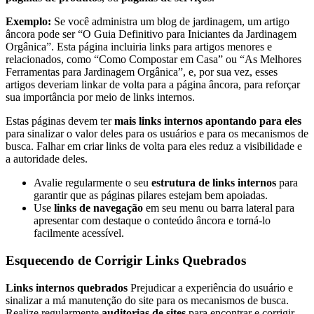
Exemplo:
Se você administra um blog de jardinagem, um artigo
âncora pode ser “O Guia Definitivo para Iniciantes da Jardinagem
Orgânica”. Esta página incluiria links para artigos menores e
relacionados, como “Como Compostar em Casa” ou “As Melhores
Ferramentas para Jardinagem Orgânica”, e, por sua vez, esses
artigos deveriam linkar de volta para a página âncora, para reforçar
sua importância por meio de links internos.
Estas páginas devem ter
mais links internos apontando para eles
para sinalizar o valor deles para os usuários e para os mecanismos de
busca. Falhar em criar links de volta para eles reduz a visibilidade e
a autoridade deles.
Avalie regularmente o seu
estrutura de links internos
para
garantir que as páginas pilares estejam bem apoiadas.
Use
links de navegação
em seu menu ou barra lateral para
apresentar com destaque o conteúdo âncora e torná-lo
facilmente acessível.
Esquecendo de Corrigir Links Quebrados
Links internos quebrados
Prejudicar a experiência do usuário e
sinalizar a má manutenção do site para os mecanismos de busca.
Realize regularmente
auditorias de sites
para encontrar e corrigir