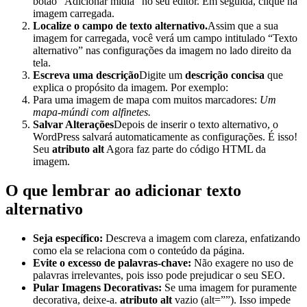
botão “Adicionar mídia” no seu editor. Em seguida, clique na
imagem carregada.
Localize o campo de texto alternativo.
Assim que a sua
imagem for carregada, você verá um campo intitulado “Texto
alternativo” nas configurações da imagem no lado direito da
tela.
Escreva uma descrição
Digite um
descrição concisa
que
explica o propósito da imagem. Por exemplo:
Para uma imagem de mapa com muitos marcadores:
Um
mapa-múndi com alfinetes.
Salvar Alterações
Depois de inserir o texto alternativo, o
WordPress salvará automaticamente as configurações. É isso!
Seu
atributo alt
Agora faz parte do código HTML da
imagem.
O que lembrar ao adicionar texto
alternativo
Seja específico:
Descreva a imagem com clareza, enfatizando
como ela se relaciona com o conteúdo da página.
Evite o excesso de palavras-chave:
Não exagere no uso de
palavras irrelevantes, pois isso pode prejudicar o seu SEO.
Pular Imagens Decorativas:
Se uma imagem for puramente
decorativa, deixe-a.
atributo alt
vazio (alt=””). Isso impede