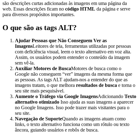
são descrições curtas adicionadas às imagens em uma página da
web. Essas descrições ficam no
código HTML
da página e serve
para diversos propósitos importantes.
O que são as tags ALT?
Ajudar Pessoas que Não Conseguem Ver as
Imagens
Leitores de tela, ferramentas utilizadas por pessoas
com deficiência visual, leem o texto alternativo em voz alta.
Assim, os usuários podem entender o conteúdo da imagem
sem vê-la.
Auxiliar Motores de Busca
Motores de busca como o
Google não conseguem “ver” imagens da mesma forma que
as pessoas. As tags ALT ajudam-nos a entender do que as
imagens tratam, o que melhora
resultados de busca
e torna o
seu site mais pesquisável.
Aumente o Tráfego via Google Imagens
Adicionando
Texto
alternativo otimizado
Isso ajuda as suas imagens a aparecer
no Google Imagens. Isso pode trazer mais visitantes para o
seu site.
Navegação de Suporte
Quando as imagens atuam como
links, o texto alternativo funciona como um rótulo ou texto
âncora, guiando usuários e robôs de busca.