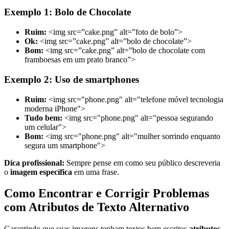
Exemplo 1: Bolo de Chocolate
Ruim:
<img src=”cake.png” alt=”foto de bolo”>
Ok:
<img src=”cake.png” alt=”bolo de chocolate”>
Bom:
<img src=”cake.png” alt=”bolo de chocolate com
framboesas em um prato branco”>
Exemplo 2: Uso de smartphones
Ruim:
<img src="phone.png" alt="telefone móvel tecnologia
moderna iPhone">
Tudo bem:
<img src="phone.png" alt="pessoa segurando
um celular">
Bom:
<img src="phone.png" alt="mulher sorrindo enquanto
segura um smartphone">
Dica profissional:
Sempre pense em como seu público descreveria
o
imagem específica
em uma frase.
Como Encontrar e Corrigir Problemas
com Atributos de Texto Alternativo
Garantindo que suas imagens tenham textos bem escritos
atributos