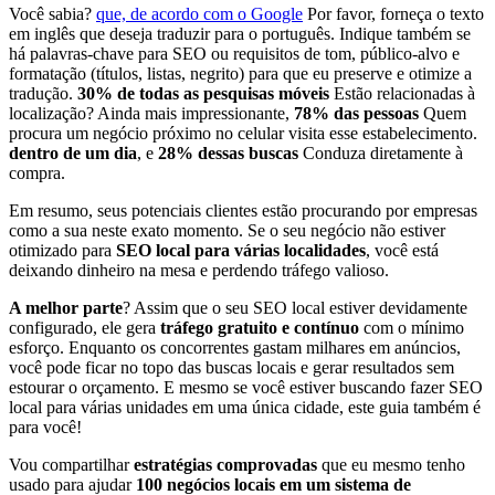
Você sabia?
que, de acordo com o Google
Por favor, forneça o texto
em inglês que deseja traduzir para o português. Indique também se
há palavras-chave para SEO ou requisitos de tom, público-alvo e
formatação (títulos, listas, negrito) para que eu preserve e otimize a
tradução.
30% de todas as pesquisas móveis
Estão relacionadas à
localização? Ainda mais impressionante,
78% das pessoas
Quem
procura um negócio próximo no celular visita esse estabelecimento.
dentro de um dia
, e
28% dessas buscas
Conduza diretamente à
compra.
Em resumo, seus potenciais clientes estão procurando por empresas
como a sua neste exato momento. Se o seu negócio não estiver
otimizado para
SEO local para várias localidades
, você está
deixando dinheiro na mesa e perdendo tráfego valioso.
A melhor parte
? Assim que o seu SEO local estiver devidamente
configurado, ele gera
tráfego gratuito e contínuo
com o mínimo
esforço. Enquanto os concorrentes gastam milhares em anúncios,
você pode ficar no topo das buscas locais e gerar resultados sem
estourar o orçamento. E mesmo se você estiver buscando fazer SEO
local para várias unidades em uma única cidade, este guia também é
para você!
Vou compartilhar
estratégias comprovadas
que eu mesmo tenho
usado para ajudar
100 negócios locais em um sistema de