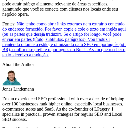
pode atrair tráfego altamente relevante de áreas específicas,
garantindo que você se conecte com clientes nos locais onde seu
negócio opera.
Fontes:
Não tenho como abrir links externos nem extrair o conteúdo
do endereço fornecido. Por favor, copie e cole o texto em inglês aqui
(ou as partes que deseja traduzir). Se o artigo for longo, você pode
enviar em partes (título, subtítulos, parágrafos). Vou traduzir
mantendo o tom e o estilo, e otimizando para SEO em português (pt-
BR), confirme se prefere o português do Brasil. Assim que receber o
texto, devolvo a tradução.
About the Author
Jonas Lindemann
I’m an experienced SEO professional with over a decade of helping
over 100 businesses rank higher online, especially local businesses,
e-commerce stores and SaaS. As the co-founder of LPagery, I
specialize in practical, proven strategies for regular SEO and Local
SEO success.