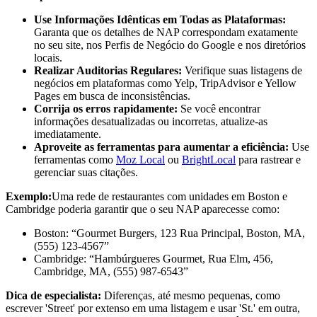
Use Informações Idênticas em Todas as Plataformas:
Garanta que os detalhes de NAP correspondam exatamente
no seu site, nos Perfis de Negócio do Google e nos diretórios
locais.
Realizar Auditorias Regulares:
Verifique suas listagens de
negócios em plataformas como Yelp, TripAdvisor e Yellow
Pages em busca de inconsistências.
Corrija os erros rapidamente:
Se você encontrar
informações desatualizadas ou incorretas, atualize-as
imediatamente.
Aproveite as ferramentas para aumentar a eficiência:
Use
ferramentas como
Moz Local
ou
BrightLocal
para rastrear e
gerenciar suas citações.
Exemplo:
Uma rede de restaurantes com unidades em Boston e
Cambridge poderia garantir que o seu NAP aparecesse como:
Boston: “Gourmet Burgers, 123 Rua Principal, Boston, MA,
(555) 123-4567”
Cambridge: “Hambúrgueres Gourmet, Rua Elm, 456,
Cambridge, MA, (555) 987-6543”
Dica de especialista:
Diferenças, até mesmo pequenas, como
escrever 'Street' por extenso em uma listagem e usar 'St.' em outra,