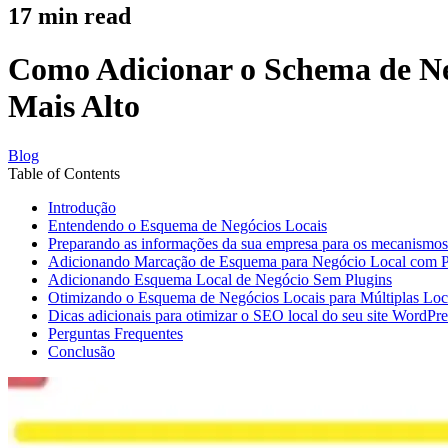
17
min read
Como Adicionar o Schema de Ne
Mais Alto
Blog
Table of Contents
Introdução
Entendendo o Esquema de Negócios Locais
Preparando as informações da sua empresa para os mecanismos
Adicionando Marcação de Esquema para Negócio Local com P
Adicionando Esquema Local de Negócio Sem Plugins
Otimizando o Esquema de Negócios Locais para Múltiplas Loc
Dicas adicionais para otimizar o SEO local do seu site WordPre
Perguntas Frequentes
Conclusão