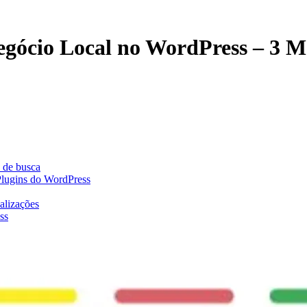
gócio Local no WordPress – 3 M
 de busca
lugins do WordPress
alizações
ss