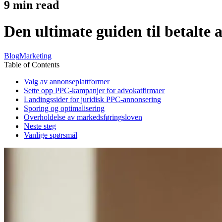
9
min read
Den ultimate guiden til betalte
Blog
Marketing
Table of Contents
Valg av annonseplattformer
Sette opp PPC-kampanjer for advokatfirmaer
Landingssider for juridisk PPC-annonsering
Sporing og optimalisering
Overholdelse av markedsføringsloven
Neste steg
Vanlige spørsmål