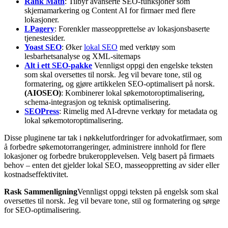
Rank Math
: Tilbyr avanserte SEO-funksjoner som
skjemamarkering og Content AI for firmaer med flere
lokasjoner.
LPagery
: Forenkler masseopprettelse av lokasjonsbaserte
tjenestesider.
Yoast SEO
: Øker
lokal SEO
med verktøy som
lesbarhetsanalyse og XML-sitemaps
Alt i ett SEO-pakke
Vennligst oppgi den engelske teksten
som skal oversettes til norsk. Jeg vil bevare tone, stil og
formatering, og gjøre artikkelen SEO-optimalisert på norsk.
(AIOSEO)
: Kombinerer lokal søkemotoroptimalisering,
schema-integrasjon og teknisk optimalisering.
SEOPress
: Rimelig med AI-drevne verktøy for metadata og
lokal søkemotoroptimalisering.
Disse pluginene tar tak i nøkkelutfordringer for advokatfirmaer, som
å forbedre søkemotorrangeringer, administrere innhold for flere
lokasjoner og forbedre brukeropplevelsen. Velg basert på firmaets
behov – enten det gjelder lokal SEO, masseoppretting av sider eller
kostnadseffektivitet.
Rask Sammenligning
Vennligst oppgi teksten på engelsk som skal
oversettes til norsk. Jeg vil bevare tone, stil og formatering og sørge
for SEO-optimalisering.