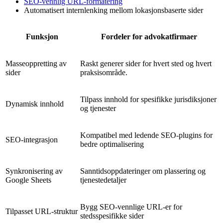
SEO-vennlig URL-formatering
Automatisert internlenking mellom lokasjonsbaserte sider
Funksjon
Fordeler for advokatfirmaer
Masseoppretting av
Raskt generer sider for hvert sted og hvert
sider
praksisområde.
Tilpass innhold for spesifikke jurisdiksjoner
Dynamisk innhold
og tjenester
Kompatibel med ledende SEO-plugins for
SEO-integrasjon
bedre optimalisering
Synkronisering av
Sanntidsoppdateringer om plassering og
Google Sheets
tjenestedetaljer
Bygg SEO-vennlige URL-er for
Tilpasset URL-struktur
stedsspesifikke sider