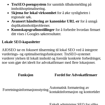
TruSEO-poengsystem
for sanntids tilbakemelding på
innholdsoptimalisering.
Skjema for lokal virksomhet
for å øke synligheten i
regionale søk.
Avansert håndtering av kanoniske URL-er
for å unngå
duplikatinnholdproblemer.
Kunnskapsgrafinnstillinger
for å forbedre hvordan firmaet
ditt vises i Googles søkeresultater.
Lokale SEO-kapasiteter
AIOSEO tar en fokusert tilnærming til lokal SEO ved å integrere
vurderings- og optimaliseringsfunksjoner. TruSEO-systemet
vurderer ytelsen til lokalt innhold og foreslår konkrete forbedringer,
noe som gjør det ideelt for advokatfirmaer med flere lokasjoner.
Funksjon
Fordel for Advokatfirmaer
Automatisk formatering av
Forretningsinformasjonsstyring
kontaktinformasjon og kontortider
Enkelt administrer SEO for ulike