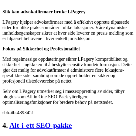
Slik kan advokatfirmaer bruke LPagery
LPagery hjelper advokatfirmaer med å effektivt opprette tilpassede
sider for ulike praksisområder i ulike lokasjoner. Våre dynamiske
innholdsegenskaper sikrer at hver side leverer en presis melding som
er tilpasset behovene i hver enkelt jurisdiksjon.
Fokus på Sikkerhet og Profesjonalitet
Med regelmessige oppdateringer sikrer LPagery kompatibilitet og
sikkerhet – nøkkelen til å beskytte sensitiv kundeinformasjon. Dette
gjør det mulig for advokatfirmaer å administrere flere lokasjons-
spesifikke sider samtidig som de opprettholder en sikker og
profesjonell tilstedeværelse på nettet.
Selv om LPagery utmerker seg i masseoppretting av sider, tilbyr
plugins som All in One SEO Pack ytterligere
optimaliseringsfunksjoner for bredere behov på nettstedet.
sbb-itb-4893451
4.
Alt-i-ett SEO-pakke