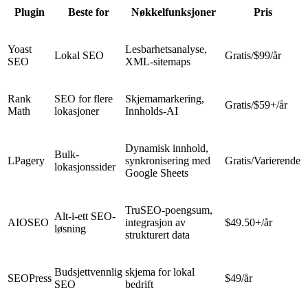
Plugin
Beste for
Nøkkelfunksjoner
Pris
Yoast
Lesbarhetsanalyse,
Lokal SEO
Gratis/$99/år
SEO
XML-sitemaps
Rank
SEO for flere
Skjemamarkering,
Gratis/$59+/år
Math
lokasjoner
Innholds-AI
Dynamisk innhold,
Bulk-
LPagery
synkronisering med
Gratis/Varierende
lokasjonssider
Google Sheets
TruSEO-poengsum,
Alt-i-ett SEO-
AIOSEO
integrasjon av
$49.50+/år
løsning
strukturert data
Budsjettvennlig
skjema for lokal
SEOPress
$49/år
SEO
bedrift