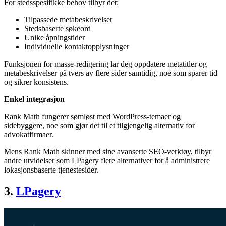
For stedsspesifikke behov tilbyr det:
Tilpassede metabeskrivelser
Stedsbaserte søkeord
Unike åpningstider
Individuelle kontaktopplysninger
Funksjonen for masse-redigering lar deg oppdatere metatitler og
metabeskrivelser på tvers av flere sider samtidig, noe som sparer tid
og sikrer konsistens.
Enkel integrasjon
Rank Math fungerer sømløst med WordPress-temaer og
sidebyggere, noe som gjør det til et tilgjengelig alternativ for
advokatfirmaer.
Mens Rank Math skinner med sine avanserte SEO-verktøy, tilbyr
andre utvidelser som LPagery flere alternativer for å administrere
lokasjonsbaserte tjenestesider.
3.
LPagery