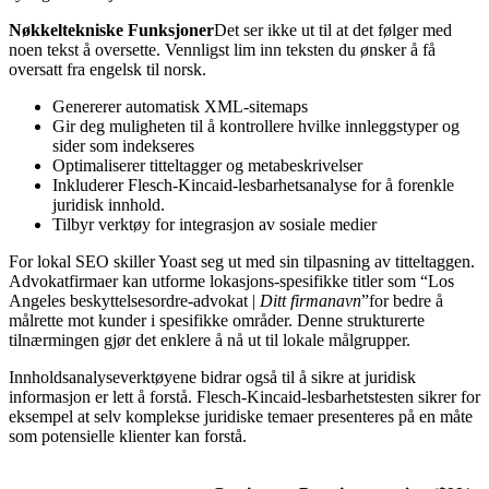
Nøkkeltekniske Funksjoner
Det ser ikke ut til at det følger med
noen tekst å oversette. Vennligst lim inn teksten du ønsker å få
oversatt fra engelsk til norsk.
Genererer automatisk XML-sitemaps
Gir deg muligheten til å kontrollere hvilke innleggstyper og
sider som indekseres
Optimaliserer titteltagger og metabeskrivelser
Inkluderer Flesch-Kincaid-lesbarhetsanalyse for å forenkle
juridisk innhold.
Tilbyr verktøy for integrasjon av sosiale medier
For lokal SEO skiller Yoast seg ut med sin tilpasning av titteltaggen.
Advokatfirmaer kan utforme lokasjons-spesifikke titler som “Los
Angeles beskyttelsesordre-advokat |
Ditt firmanavn
”for bedre å
målrette mot kunder i spesifikke områder. Denne strukturerte
tilnærmingen gjør det enklere å nå ut til lokale målgrupper.
Innholdsanalyseverktøyene bidrar også til å sikre at juridisk
informasjon er lett å forstå. Flesch-Kincaid-lesbarhetstesten sikrer for
eksempel at selv komplekse juridiske temaer presenteres på en måte
som potensielle klienter kan forstå.