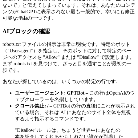
ないで」と伝えてしまっています。それは、あなたのコンテ
ンツがChatGPTに表示されない最も一般的で、幸いにも修正
可能な理由の一つです。
AIブロックの確認
robots.txt ファイルの指示は非常に明快です。特定のボット
（"User-agent"）を指定し、そのボットに対して特定のペー
ジへのアクセスを "Allow" または "Disallow" で設定します。
まず robots.txt を見つけて、ざっと目を通すことが最初の一
歩です。
あなたが探しているのは、いくつかの特定の行です:
ユーザーエージェント: GPTBot
– この行はOpenAIのウ
ェブクローラーを名指ししています。
クロール禁止: /
– GPTBot の行の直後にこれが表示され
ている場合、それは AI にあなたのサイト全体を無視
するよう指示するコマンドです。
"Disallow"ルールは、ちょうど世界中にあなたの
本を紹介してくれるかもしれない誰かが到着した