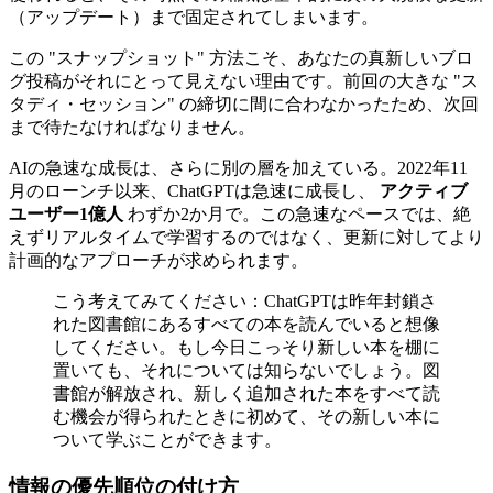
（アップデート）まで固定されてしまいます。
この "スナップショット" 方法こそ、あなたの真新しいブロ
グ投稿がそれにとって見えない理由です。前回の大きな "ス
タディ・セッション" の締切に間に合わなかったため、次回
まで待たなければなりません。
AIの急速な成長は、さらに別の層を加えている。2022年11
月のローンチ以来、ChatGPTは急速に成長し、
アクティブ
ユーザー1億人
わずか2か月で。この急速なペースでは、絶
えずリアルタイムで学習するのではなく、更新に対してより
計画的なアプローチが求められます。
こう考えてみてください：ChatGPTは昨年封鎖さ
れた図書館にあるすべての本を読んでいると想像
してください。もし今日こっそり新しい本を棚に
置いても、それについては知らないでしょう。図
書館が解放され、新しく追加された本をすべて読
む機会が得られたときに初めて、その新しい本に
ついて学ぶことができます。
情報の優先順位の付け方