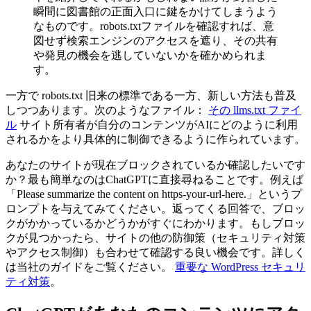
瞬間に図書館の正面入口に鍵をかけてしまうよう
なものです。robots.txtファイルを確認すれば、意
図せず検索エンジンのアクセスを遮り、その共有
や発見の機会を逃していないかを確かめられま
す。
一方で
robots.txt
旧来の標準である一方、新しい方法も普及
しつつあります。次のようなファイル：
その llms.txt ファイ
ル
サイト所有者が自分のコンテンツがAIにどのように利用
されるかをより具体的に制御できるように作られています。
あなたのサイトが現在ブロックされているか確認したいです
か？最も簡単なのはChatGPTに直接尋ねることです。例えば
「Please summarize the content on https-your-url-here.」というプ
ロンプトを与えてみてください。返ってくる回答で、ブロッ
クがかかっているかどうかがすぐにわかります。もしブロッ
クが見つかったら、サイトの他の防御策（セキュリティ対策
やアクセス制御）も合わせて確認する良い機会です。詳しく
は当社のガイドをご覧ください。
重要な WordPress セキュリ
ティ対策
。