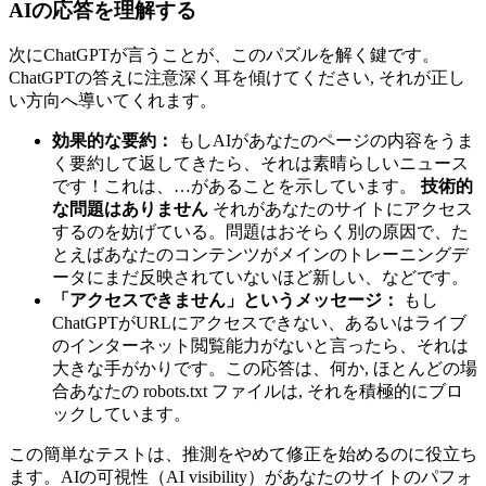
AIの応答を理解する
次にChatGPTが言うことが、このパズルを解く鍵です。
ChatGPTの答えに注意深く耳を傾けてください, それが正し
い方向へ導いてくれます。
効果的な要約：
もしAIがあなたのページの内容をうま
く要約して返してきたら、それは素晴らしいニュース
です！これは、…があることを示しています。
技術的
な問題はありません
それがあなたのサイトにアクセス
するのを妨げている。問題はおそらく別の原因で、た
とえばあなたのコンテンツがメインのトレーニングデ
ータにまだ反映されていないほど新しい、などです。
「アクセスできません」というメッセージ：
もし
ChatGPTがURLにアクセスできない、あるいはライブ
のインターネット閲覧能力がないと言ったら、それは
大きな手がかりです。この応答は、何か, ほとんどの場
合あなたの
robots.txt
ファイルは, それを積極的にブロ
ックしています。
この簡単なテストは、推測をやめて修正を始めるのに役立ち
ます。AIの可視性（AI visibility）があなたのサイトのパフォ