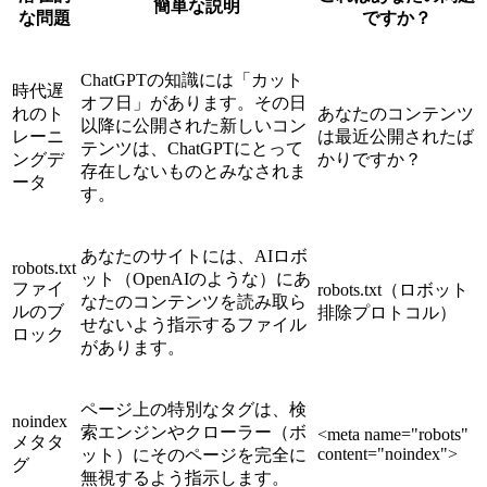
簡単な説明
な問題
ですか？
ChatGPTの知識には「カット
時代遅
オフ日」があります。その日
れのト
あなたのコンテンツ
以降に公開された新しいコン
レーニ
は最近公開されたば
テンツは、ChatGPTにとって
ングデ
かりですか？
存在しないものとみなされま
ータ
す。
あなたのサイトには、AIロボ
robots.txt
ット（OpenAIのような）にあ
ファイ
robots.txt（ロボット
なたのコンテンツを読み取ら
ルのブ
排除プロトコル）
せないよう指示するファイル
ロック
があります。
ページ上の特別なタグは、検
noindex
索エンジンやクローラー（ボ
<meta name="robots"
メタタ
content="noindex">
ット）にそのページを完全に
グ
無視するよう指示します。