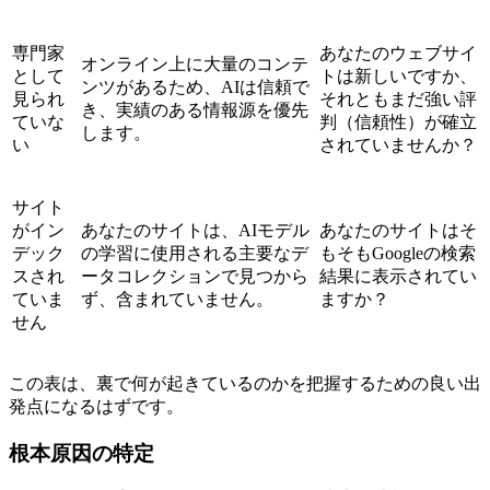
専門家
あなたのウェブサイ
オンライン上に大量のコンテ
として
トは新しいですか、
ンツがあるため、AIは信頼で
見られ
それともまだ強い評
き、実績のある情報源を優先
ていな
判（信頼性）が確立
します。
い
されていませんか？
サイト
がイン
あなたのサイトは、AIモデル
あなたのサイトはそ
デック
の学習に使用される主要なデ
もそもGoogleの検索
スされ
ータコレクションで見つから
結果に表示されてい
ていま
ず、含まれていません。
ますか？
せん
この表は、裏で何が起きているのかを把握するための良い出
発点になるはずです。
根本原因の特定