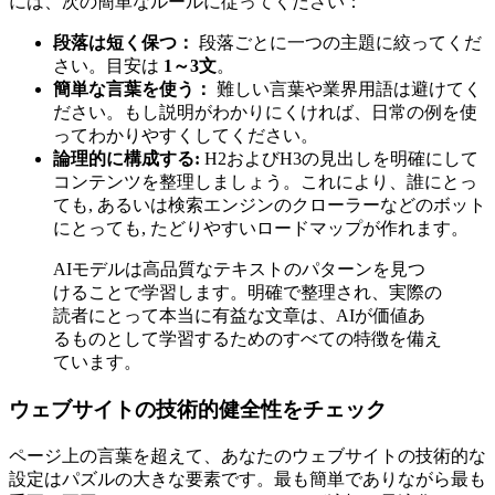
には、次の簡単なルールに従ってください：
段落は短く保つ：
段落ごとに一つの主題に絞ってくだ
さい。目安は
1～3文
。
簡単な言葉を使う：
難しい言葉や業界用語は避けてく
ださい。もし説明がわかりにくければ、日常の例を使
ってわかりやすくしてください。
論理的に構成する:
H2およびH3の見出しを明確にして
コンテンツを整理しましょう。これにより、誰にとっ
ても, あるいは検索エンジンのクローラーなどのボット
にとっても, たどりやすいロードマップが作れます。
AIモデルは高品質なテキストのパターンを見つ
けることで学習します。明確で整理され、実際の
読者にとって本当に有益な文章は、AIが価値あ
るものとして学習するためのすべての特徴を備え
ています。
ウェブサイトの技術的健全性をチェック
ページ上の言葉を超えて、あなたのウェブサイトの技術的な
設定はパズルの大きな要素です。最も簡単でありながら最も