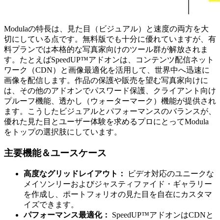
Modulaの特長は、見た目（ビジュアル）と速度の両方を大
切にしている点です。無料版でも十分に優れていますが、有
料プランでは本格的な写真家向けのツール群が解放されま
す。たとえばSpeedUP™アドオンは、コンテンツ配信ネット
ワーク（CDN）と画像最適化を活用して、世界中へ迅速に
画像を配信します。作品の保護や販売を望む写真家向けに
は、その他のアドオンでパスワード保護、クライアント向け
プルーフ機能、透かし（ウォーターマーク）機能が提供され
ます。こうしたビジュアルとパフォーマンスのバランスが、
優れた見た目とユーザー体験を求めるプロにとってModula
をトップの選択肢にしています。
主要機能＆ユースケース
高度なグリッドレイアウト：
ビデオ対応のユニークな
メイソンリーおよびジャスティファイド・ギャラリー
を作成し、ポートフォリオの見た目を自在にカスタマ
イズできます。
パフォーマンス最適化：
SpeedUP™アドオンはCDNと