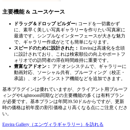
主要機能 & ユースケース
ドラッグ＆ドロップ ビルダー:
コードを一切書かず
に、素早く美しい写真ギャラリーを作りたい写真家に
最適です。シンプルなインターフェースが大きな魅力
で、ギャラリー作成がとても簡単になります。
スピードのために設計された：
Enviraは高速化を念頭
に設計されており、これは検索順位の向上やポートフ
ォリオでの訪問者の滞在時間維持に重要です。
豊富なアドオン：
アドオンシステムで、ギャラリーに
動画対応、ソーシャル共有、プルーフィング（校正・
承認）、オンラインストア機能などを追加できます。
基本プラグインは優れていますが、クライアント用プルーフ
ィングやLightroom同期などの主要機能の多くは有料プラン
が必要です。基本プランは年間39.50ドルからですが、更新
時の価格は初年度の割引価格より高くなる点にご注意くださ
い。
Envira Gallery（エンヴィラギャラリー）を訪れる