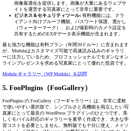
画像最適化を提供します。画像が大量にあるウェブサ
イトを運営する写真家にとって非常に重要です。
ビジネス＆セキュリティツール:
有料機能には、クラ
イアント向けプルーフ機能、パスワード保護、透かし
（ウォーターマーク）、および撮影時のカメラ設定を
共有するためのEXIFデータ表示機能が含まれます。
最も強力な機能は有料プラン（年間39ドル〜）に含まれます
が、Modulaはカスタマイズ可能で高速読み込みのギャラリ
ーに注力しているため、プロフェッショナルでモダンなオン
ラインプレゼンスを求める写真家にとって優れた投資です。
Modula ギャラリー（WP Modula）を訪問
5. FooPlugins（FooGallery）
FooPlugins の FooGallery（フーギャラリー）は、非常に柔軟
で使いやすい選択肢で、シンプルさと高機能を両立したい写
真家にとって最良の WordPress プラグインのひとつです。美
しくモバイル対応のギャラリーを素早く作成でき、大きな学
習コストを必要としません。無料版でも十分に使え、メイソ