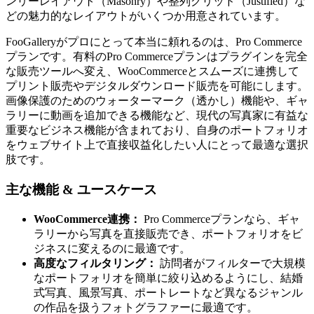
ンリーレイアウト（Masonry）や整列グリッド（Justified）な
どの魅力的なレイアウトがいくつか用意されています。
FooGalleryがプロにとって本当に頼れるのは、Pro Commerce
プランです。有料のPro Commerceプランはプラグインを完全
な販売ツールへ変え、WooCommerceとスムーズに連携して
プリント販売やデジタルダウンロード販売を可能にします。
画像保護のためのウォーターマーク（透かし）機能や、ギャ
ラリーに動画を追加できる機能など、現代の写真家に有益な
重要なビジネス機能が含まれており、自身のポートフォリオ
をウェブサイト上で直接収益化したい人にとって最適な選択
肢です。
主な機能 & ユースケース
WooCommerce連携：
Pro Commerceプランなら、ギャ
ラリーから写真を直接販売でき、ポートフォリオをビ
ジネスに変えるのに最適です。
高度なフィルタリング：
訪問者がフィルターで大規模
なポートフォリオを簡単に絞り込めるようにし、結婚
式写真、風景写真、ポートレートなど異なるジャンル
の作品を扱うフォトグラファーに最適です。