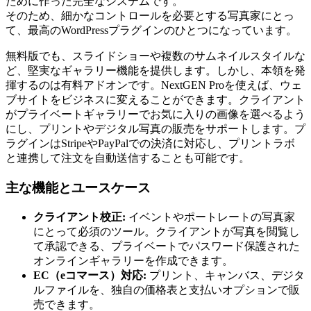
ために作った完全なシステムです。
そのため、細かなコントロールを必要とする写真家にとっ
て、最高のWordPressプラグインのひとつになっています。
無料版でも、スライドショーや複数のサムネイルスタイルな
ど、堅実なギャラリー機能を提供します。しかし、本領を発
揮するのは有料アドオンです。NextGEN Proを使えば、ウェ
ブサイトをビジネスに変えることができます。クライアント
がプライベートギャラリーでお気に入りの画像を選べるよう
にし、プリントやデジタル写真の販売をサポートします。プ
ラグインはStripeやPayPalでの決済に対応し、プリントラボ
と連携して注文を自動送信することも可能です。
主な機能とユースケース
クライアント校正:
イベントやポートレートの写真家
にとって必須のツール。クライアントが写真を閲覧し
て承認できる、プライベートでパスワード保護された
オンラインギャラリーを作成できます。
EC（eコマース）対応:
プリント、キャンバス、デジタ
ルファイルを、独自の価格表と支払いオプションで販
売できます。