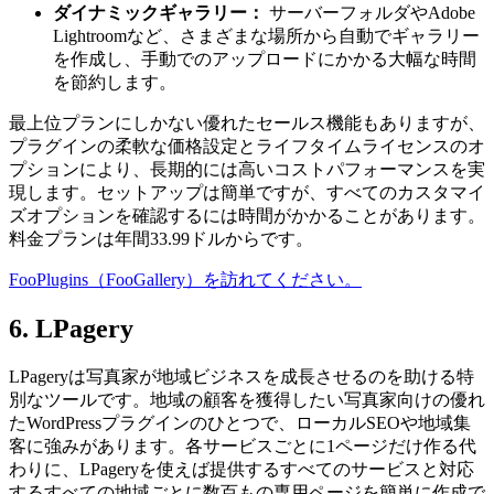
ダイナミックギャラリー：
サーバーフォルダやAdobe
Lightroomなど、さまざまな場所から自動でギャラリー
を作成し、手動でのアップロードにかかる大幅な時間
を節約します。
最上位プランにしかない優れたセールス機能もありますが、
プラグインの柔軟な価格設定とライフタイムライセンスのオ
プションにより、長期的には高いコストパフォーマンスを実
現します。セットアップは簡単ですが、すべてのカスタマイ
ズオプションを確認するには時間がかかることがあります。
料金プランは年間33.99ドルからです。
FooPlugins（FooGallery）を訪れてください。
6. LPagery
LPageryは写真家が地域ビジネスを成長させるのを助ける特
別なツールです。地域の顧客を獲得したい写真家向けの優れ
たWordPressプラグインのひとつで、ローカルSEOや地域集
客に強みがあります。各サービスごとに1ページだけ作る代
わりに、LPageryを使えば提供するすべてのサービスと対応
するすべての地域ごとに数百もの専用ページを簡単に作成で