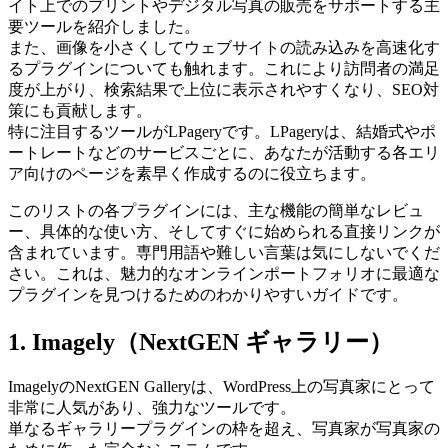
イト上でのプリントやデジタル写真の販売をサポートする主
要ツールを紹介しました。
また、画像を小さくしてウェブサイトの読み込みを高速化す
るプラグインについても触れます。これにより訪問者の満足
度が上がり、検索結果で上位に表示されやすくなり、SEO対
策にも貢献します。
特に注目するツールがLPageryです。LPageryは、結婚式やポ
ートレートなどのサービスごとに、あなたが活動する各エリ
ア向けのページを素早く作成するのに役立ちます。
このリストの各プラグインには、主な機能の簡単なレビュ
ー、具体的な使い方、そしてすぐに始められる直接リンクが
含まれています。専門用語や難しい言葉は気にしないでくだ
さい。これは、魅力的なオンラインポートフォリオに最適な
プラグインを見つけるためのわかりやすいガイドです。
1. Imagely（NextGEN ギャラリー）
ImagelyのNextGEN Galleryは、WordPress上の写真家にとって
非常に人気があり、強力なツールです。
単なるギャラリープラグインの枠を超え、写真家が写真家の