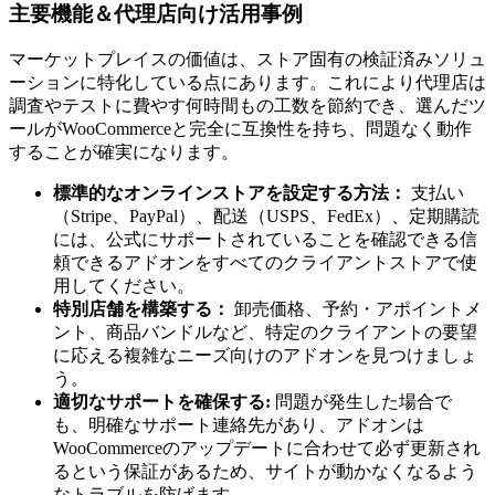
主要機能＆代理店向け活用事例
マーケットプレイスの価値は、ストア固有の検証済みソリュ
ーションに特化している点にあります。これにより代理店は
調査やテストに費やす何時間もの工数を節約でき、選んだツ
ールがWooCommerceと完全に互換性を持ち、問題なく動作
することが確実になります。
標準的なオンラインストアを設定する方法：
支払い
（Stripe、PayPal）、配送（USPS、FedEx）、定期購読
には、公式にサポートされていることを確認できる信
頼できるアドオンをすべてのクライアントストアで使
用してください。
特別店舗を構築する：
卸売価格、予約・アポイントメ
ント、商品バンドルなど、特定のクライアントの要望
に応える複雑なニーズ向けのアドオンを見つけましょ
う。
適切なサポートを確保する:
問題が発生した場合で
も、明確なサポート連絡先があり、アドオンは
WooCommerceのアップデートに合わせて必ず更新され
るという保証があるため、サイトが動かなくなるよう
なトラブルを防げます。