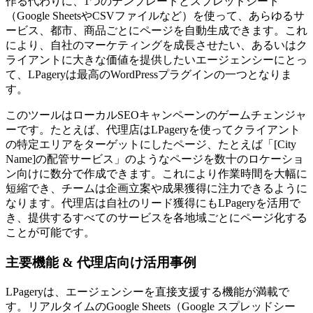
作る代わりに、1つのテンプレートとスプレッドシート
（Google SheetsやCSVファイルなど）を使って、あらゆるサ
ービス、都市、商品ごとにページを自動生成できます。これ
により、自社のマーケティングを成長させたい、あるいはク
ライアントに大きな価値を提供したいエージェンシーにとっ
て、LPageryは最高のWordPressプラグインの一つとなりま
す。
このツールはローカルSEOキャンペーンのゲームチェンジャ
ーです。たとえば、代理店はLPageryを使ってクライアント
の特定エリアをターゲットにしたページ、たとえば「[City
Name]の配管サービス」のようなページを数十のロケーショ
ン向けに数分で作成できます。これにより作業時間を大幅に
短縮でき、チームは企画立案や成果獲得に注力できるように
なります。代理店は自社のリード獲得にもLPageryを活用で
き、提供するすべてのサービスを各地域ごとにページ化する
ことが可能です。
主要機能 & 代理店向け活用事例
LPageryは、エージェンシーを直接支援する機能が満載で
す。リアルタイムのGoogle Sheets（Google スプレッドシー