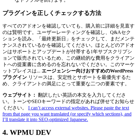
プラグインを正しくチェックする方法
すべてのアドオンを確認していても、購入前に詳細を見直す
のは賢明です。ユーザーレーティングを確認し、Q&Aセク
ションを読み、「最終更新日」をチェックして、まだメンテ
ナンスされているかを確認してください。ほとんどのアドオ
ンはサポートとアップデートが付帯する1年サブスクリプシ
ョンで販売されているため、この継続的な費用をクライアン
トへの提案書に含めるのを忘れないでください。このマーケ
ットプレイスは...
エージェンシー向けおすすめのWordPress
プラグイン
リソースは、安定性とサポートを最優先するた
め、クライアントの満足にとって重要な二つの要素です。
ウェブサイト：
翻訳したい英語の本文を入力してくださ
い。トーンやSEOキーワードの指定があれば併せてお知らせ
ください。
I can’t access external websites. Please paste the text
from that page you want translated (or specify which sections), and
I’ll translate it into SEO-optimized Japanese.
4. WPMU DEV