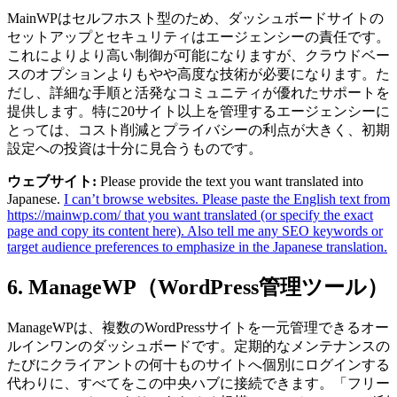
MainWPはセルフホスト型のため、ダッシュボードサイトの
セットアップとセキュリティはエージェンシーの責任です。
これによりより高い制御が可能になりますが、クラウドベー
スのオプションよりもやや高度な技術が必要になります。た
だし、詳細な手順と活発なコミュニティが優れたサポートを
提供します。特に20サイト以上を管理するエージェンシーに
とっては、コスト削減とプライバシーの利点が大きく、初期
設定への投資は十分に見合うものです。
ウェブサイト:
Please provide the text you want translated into
Japanese.
I can’t browse websites. Please paste the English text from
https://mainwp.com/ that you want translated (or specify the exact
page and copy its content here). Also tell me any SEO keywords or
target audience preferences to emphasize in the Japanese translation.
6. ManageWP（WordPress管理ツール）
ManageWPは、複数のWordPressサイトを一元管理できるオー
ルインワンのダッシュボードです。定期的なメンテナンスの
たびにクライアントの何十ものサイトへ個別にログインする
代わりに、すべてをこの中央ハブに接続できます。「フリー