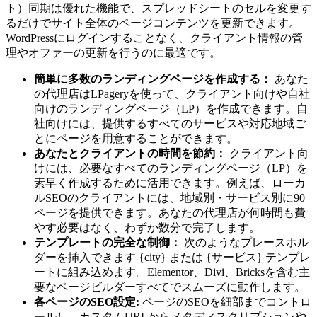
ト）同期は優れた機能で、スプレッドシートのセルを変更す
るだけでサイト全体のページコンテンツを更新できます。
WordPressにログインすることなく、クライアント情報の管
理やオファーの更新を行うのに最適です。
簡単に多数のランディングページを作成する：
あなた
の代理店はLPageryを使って、クライアント向けや自社
向けのランディングページ（LP）を作成できます。自
社向けには、提供するすべてのサービスや対応地域ご
とにページを用意することができます。
あなたとクライアントの時間を節約：
クライアント向
けには、必要なすべてのランディングページ（LP）を
素早く作成するために活用できます。例えば、ローカ
ルSEOのクライアントには、地域別・サービス別に90
ページを提供できます。あなたの代理店が何時間も費
やす必要はなく、わずか数分で完了します。
テンプレートの完全な制御：
次のようなプレースホル
ダーを挿入できます
{city}
または
{サービス}
テンプレ
ートに組み込めます。Elementor、Divi、Bricksを含む主
要なページビルダーすべてでスムーズに動作します。
各ページのSEO設定:
ページのSEOを細部までコントロ
ールし、カスタムURLからメタディスクリプションや