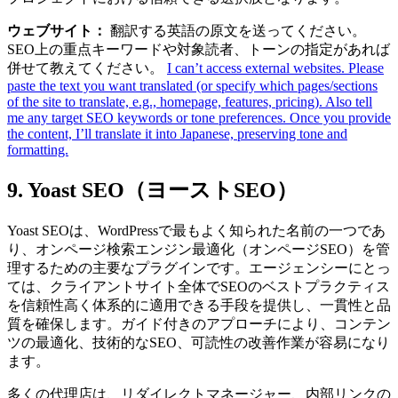
ウェブサイト：
翻訳する英語の原文を送ってください。
SEO上の重点キーワードや対象読者、トーンの指定があれば
併せて教えてください。
I can’t access external websites. Please
paste the text you want translated (or specify which pages/sections
of the site to translate, e.g., homepage, features, pricing). Also tell
me any target SEO keywords or tone preferences. Once you provide
the content, I’ll translate it into Japanese, preserving tone and
formatting.
9. Yoast SEO（ヨーストSEO）
Yoast SEOは、WordPressで最もよく知られた名前の一つであ
り、オンページ検索エンジン最適化（オンページSEO）を管
理するための主要なプラグインです。エージェンシーにとっ
ては、クライアントサイト全体でSEOのベストプラクティス
を信頼性高く体系的に適用できる手段を提供し、一貫性と品
質を確保します。ガイド付きのアプローチにより、コンテン
ツの最適化、技術的なSEO、可読性の改善作業が容易になり
ます。
多くの代理店は、リダイレクトマネージャー、内部リンクの