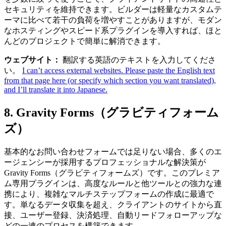
セキュリティを維持できます。ビルダーは軽量なカスタムテ
ーマに比べて若干の負荷を増やすことがありますが、モダン
なホスティングやスピード系プラグインを導入すれば、ほと
んどのプロジェクトで簡単に解消できます。
ウェブサイト：
翻訳する英語のテキストを入力してくださ
い。
I can’t access external websites. Please paste the English text
from that page here (or specify which section you want translated),
and I’ll translate it into Japanese.
8. Gravity Forms（グラビティフォーム
ズ）
基本的なお問い合わせフォームでは足りない場合、多くのエ
ージェンシーが採用するプロフェッショナルな解決策が
Gravity Forms（グラビティフォームズ）です。このプレミア
ム専用プラグインは、高度なルールと他ツールとの強力な連
携により、複雑なマルチステップフォームの作成に最適で
す。単なるデータ収集を超え、クライアントのサイトから直
接、ユーザー登録、決済処理、自動リードフォローアップな
どの一連のプロセスを構築できます。