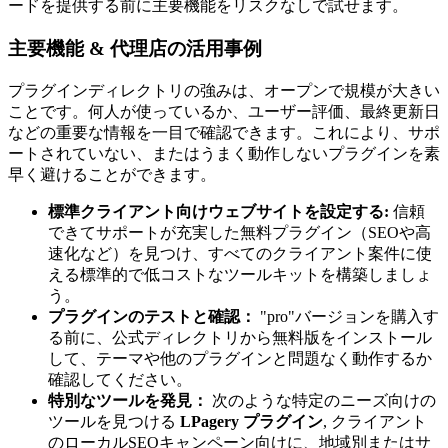
ードを提供する前に主要機能をリスクなしで試せます。
主要機能 & 代理店の活用事例
プラグインディレクトリの強みは、オープンで規模が大きい
ことです。何人が使っているか、ユーザー評価、最終更新日
などの重要な情報を一目で確認できます。これにより、サポ
ートされていない、またはうまく動作しないプラグインを素
早く避けることができます。
標準クライアント向けウェブサイトを設定する:
信頼
できてサポートが充実した無料プラグイン（SEOや高
速化など）を見つけ、すべてのクライアント案件に使
える標準的で低コストなツールキットを構築しましょ
う。
プラグインのテストと確認：
"pro"バージョンを購入す
る前に、公式ディレクトリから無料版をインストール
して、テーマや他のプラグインと問題なく動作するか
確認してください。
特別なツールを発見：
次のような特定のニーズ向けの
ツールを見つける
LPagery プラグイン
, クライアント
のローカルSEOキャンペーン向けに、地域別またはサ