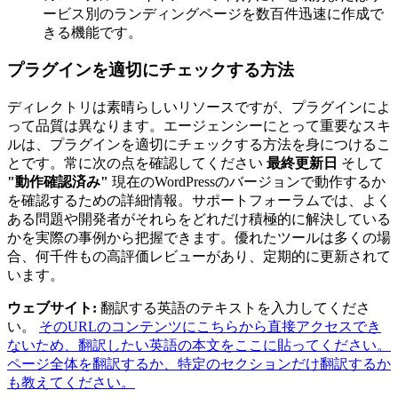
ービス別のランディングページを数百件迅速に作成で
きる機能です。
プラグインを適切にチェックする方法
ディレクトリは素晴らしいリソースですが、プラグインによ
って品質は異なります。エージェンシーにとって重要なスキ
ルは、プラグインを適切にチェックする方法を身につけるこ
とです。常に次の点を確認してください
最終更新日
そして
"動作確認済み"
現在のWordPressのバージョンで動作するか
を確認するための詳細情報。サポートフォーラムでは、よく
ある問題や開発者がそれらをどれだけ積極的に解決している
かを実際の事例から把握できます。優れたツールは多くの場
合、何千件もの高評価レビューがあり、定期的に更新されて
います。
ウェブサイト:
翻訳する英語のテキストを入力してくださ
い。
そのURLのコンテンツにこちらから直接アクセスでき
ないため、翻訳したい英語の本文をここに貼ってください。
ページ全体を翻訳するか、特定のセクションだけ翻訳するか
も教えてください。