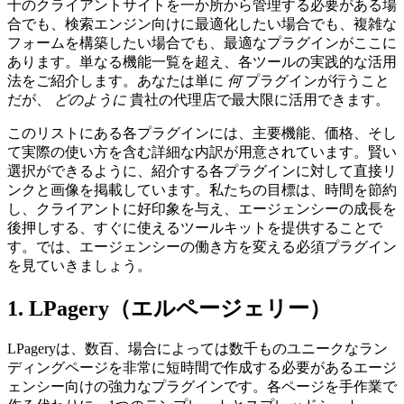
十のクライアントサイトを一か所から管理する必要がある場
合でも、検索エンジン向けに最適化したい場合でも、複雑な
フォームを構築したい場合でも、最適なプラグインがここに
あります。単なる機能一覧を超え、各ツールの実践的な活用
法をご紹介します。あなたは単に
何
プラグインが行うこと
だが、
どのように
貴社の代理店で最大限に活用できます。
このリストにある各プラグインには、主要機能、価格、そし
て実際の使い方を含む詳細な内訳が用意されています。賢い
選択ができるように、紹介する各プラグインに対して直接リ
ンクと画像を掲載しています。私たちの目標は、時間を節約
し、クライアントに好印象を与え、エージェンシーの成長を
後押しする、すぐに使えるツールキットを提供することで
す。では、エージェンシーの働き方を変える必須プラグイン
を見ていきましょう。
1. LPagery（エルページェリー）
LPageryは、数百、場合によっては数千ものユニークなラン
ディングページを非常に短時間で作成する必要があるエージ
ェンシー向けの強力なプラグインです。各ページを手作業で