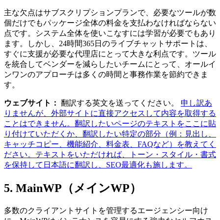
主な欠点はサブスクリプションプランで、必要なツールが数
個だけでもパッケージ全体の料金を支払わなければならない
点です。システム全体を使いこなすには学習が必要でもあり
ます。しかし、24時間365日のライブチャットサポートは、
すぐに支援が必要な代理店にとって大きな利点です。ツール
を統合してベンダーを減らしたいチームにとって、オールイ
ンワンのアプローチは多くの時間と事務作業を節約できま
す。
ウェブサイト：
翻訳する英文を送ってください。
申し訳あ
りませんが、外部サイトに直接アクセスして内容を取得する
ことはできません。翻訳したいページのテキストをここに貼
り付けていただくか、翻訳したい特定の部分（例：見出し、
キャッチコピー、機能紹介、料金表、FAQなど）を教えてく
ださい。テキストをいただければ、トーン・スタイル・書式
を保持して日本語に翻訳し、SEO最適化も施します。
5. MainWP（メインWP）
多数のクライアントサイトを管理するエージェンシー向け