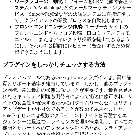
ワークフローの自動化：
フォームをCRM（顧客管理シ
ステム）やMailchimpなどのメールマーケティングサー
ビス、StripeやPayPalなどの決済システムに直接連携し
て、クライアントの業務プロセスを自動化します。
フロントエンドコンテンツ作成:
ユーザーがサイトの
フロントエンドからブログ投稿、口コミ（テスティモ
ニアル）、またはディレクトリ掲載を提出できるよう
にし、それらを公開前にレビュー（審査）するため保
留できるようにします。
プラグインをしっかりチェックする方法
プレミアムツールであるGravity Formsプラグインは、高い品
質とサポート基準を維持しています。しかし、他のプラグイ
ン同様、常に最新の状態に保つことが重要です。最近発見さ
れたセキュリティ問題も開発者によって迅速に修正され、サ
イトの安全性を確保するためにはタイムリーなセキュリティ
アップデートが不可欠であることが改めて示されました。
Eliteライセンスは複数のクライアントサイトを管理するエー
ジェンシーに最適で、ライセンス管理を簡素化し、すべての
機能とサポートへのアクセスを保証するため、クライアント
プロジェクトにおける信頼できる選択肢となります。