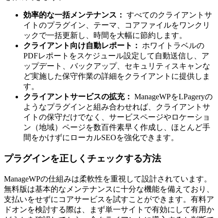
効率的な一括メンテナンス：
すべてのクライアントサ
イトのプラグイン、テーマ、コアファイルをワンクリ
ックで一括更新し、時間を大幅に節約します。
クライアント向け自動レポート：
ホワイトラベルの
PDFレポートをスケジュール設定して自動送信し、ア
ップデート、バックアップ、セキュリティスキャンな
ど実施した保守作業の詳細をクライアントに提供しま
す。
クライアントサービスの拡充：
ManageWPをLPageryの
ようなプラグインと組み合わせれば、クライアントサ
イトの保守だけでなく、サービスページやロケーショ
ン（地域）ページを数百件素早く作成し、ほとんど手
間をかけずにローカルSEOを強化できます。
プラグインを正しくチェックする方法
ManageWPの仕組みは柔軟性を重視して設計されています。
無料版は基本的なメンテナンスに十分な機能を備えており、
支払いをせずにコアサービスを試すことができます。有料ア
ドオンを検討する際は、まず単一サイトで有効にして有用か