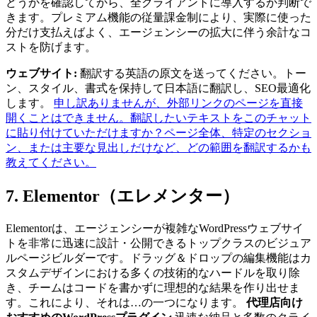
どうかを確認してから、全クライアントに導入するか判断で
きます。プレミアム機能の従量課金制により、実際に使った
分だけ支払えばよく、エージェンシーの拡大に伴う余計なコ
ストを防げます。
ウェブサイト:
翻訳する英語の原文を送ってください。トー
ン、スタイル、書式を保持して日本語に翻訳し、SEO最適化
します。
申し訳ありませんが、外部リンクのページを直接
開くことはできません。翻訳したいテキストをこのチャット
に貼り付けていただけますか？ページ全体、特定のセクショ
ン、または主要な見出しだけなど、どの範囲を翻訳するかも
教えてください。
7. Elementor（エレメンター）
Elementorは、エージェンシーが複雑なWordPressウェブサイ
トを非常に迅速に設計・公開できるトップクラスのビジュア
ルページビルダーです。ドラッグ＆ドロップの編集機能はカ
スタムデザインにおける多くの技術的なハードルを取り除
き、チームはコードを書かずに理想的な結果を作り出せま
す。これにより、それは…の一つになります。
代理店向け