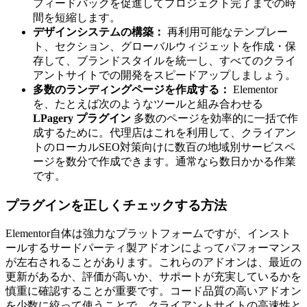
フィードバックを促進してプロジェクト完了までの時
間を短縮します。
デザインシステムの構築：
再利用可能なテンプレー
ト、セクション、グローバルウィジェットを作成・保
存して、ブランドスタイルを統一し、すべてのクライ
アントサイトでの開発をスピードアップしましょう。
多数のランディングページを作成する：
Elementor
を、たとえば次のようなツールと組み合わせる
LPagery プラグイン
多数のページを効率的に一括で作
成するために。代理店はこれを利用して、クライアン
トのローカルSEO対策向けに数百の地域別サービスペ
ージを数分で作成できます。通常なら数日かかる作業
です。
プラグインを正しくチェックする方法
Elementor自体は強力なプラットフォームですが、インスト
ールするサードパーティ製アドオンによってパフォーマンス
が左右されることがあります。これらのアドオンは、最近の
更新があるか、評価が高いか、サポートが充実しているかを
慎重に確認することが重要です。コード品質の高いアドオン
を少数に絞って使うことで、クライアントサイトの高速性と