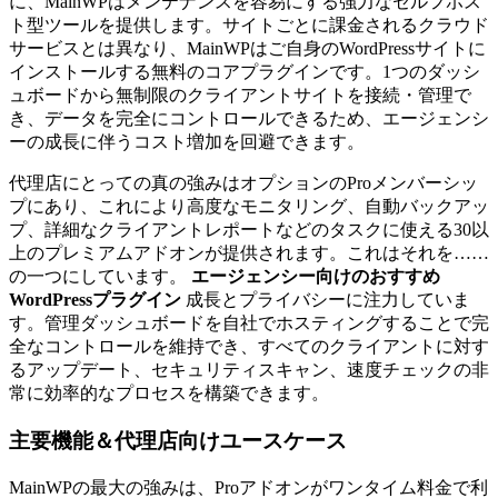
に、MainWPはメンテナンスを容易にする強力なセルフホス
ト型ツールを提供します。サイトごとに課金されるクラウド
サービスとは異なり、MainWPはご自身のWordPressサイトに
インストールする無料のコアプラグインです。1つのダッシ
ュボードから無制限のクライアントサイトを接続・管理で
き、データを完全にコントロールできるため、エージェンシ
ーの成長に伴うコスト増加を回避できます。
代理店にとっての真の強みはオプションのProメンバーシッ
プにあり、これにより高度なモニタリング、自動バックアッ
プ、詳細なクライアントレポートなどのタスクに使える30以
上のプレミアムアドオンが提供されます。これはそれを……
の一つにしています。
エージェンシー向けのおすすめ
WordPressプラグイン
成長とプライバシーに注力していま
す。管理ダッシュボードを自社でホスティングすることで完
全なコントロールを維持でき、すべてのクライアントに対す
るアップデート、セキュリティスキャン、速度チェックの非
常に効率的なプロセスを構築できます。
主要機能＆代理店向けユースケース
MainWPの最大の強みは、Proアドオンがワンタイム料金で利