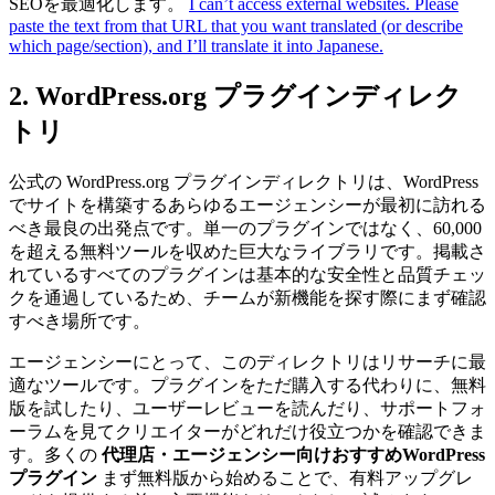
SEOを最適化します。
I can’t access external websites. Please
paste the text from that URL that you want translated (or describe
which page/section), and I’ll translate it into Japanese.
2. WordPress.org プラグインディレク
トリ
公式の WordPress.org プラグインディレクトリは、WordPress
でサイトを構築するあらゆるエージェンシーが最初に訪れる
べき最良の出発点です。単一のプラグインではなく、60,000
を超える無料ツールを収めた巨大なライブラリです。掲載さ
れているすべてのプラグインは基本的な安全性と品質チェッ
クを通過しているため、チームが新機能を探す際にまず確認
すべき場所です。
エージェンシーにとって、このディレクトリはリサーチに最
適なツールです。プラグインをただ購入する代わりに、無料
版を試したり、ユーザーレビューを読んだり、サポートフォ
ーラムを見てクリエイターがどれだけ役立つかを確認できま
す。多くの
代理店・エージェンシー向けおすすめWordPress
プラグイン
まず無料版から始めることで、有料アップグレ