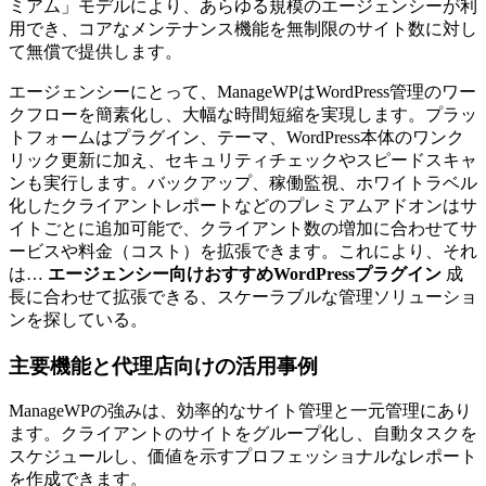
ミアム」モデルにより、あらゆる規模のエージェンシーが利
用でき、コアなメンテナンス機能を無制限のサイト数に対し
て無償で提供します。
エージェンシーにとって、ManageWPはWordPress管理のワー
クフローを簡素化し、大幅な時間短縮を実現します。プラッ
トフォームはプラグイン、テーマ、WordPress本体のワンク
リック更新に加え、セキュリティチェックやスピードスキャ
ンも実行します。バックアップ、稼働監視、ホワイトラベル
化したクライアントレポートなどのプレミアムアドオンはサ
イトごとに追加可能で、クライアント数の増加に合わせてサ
ービスや料金（コスト）を拡張できます。これにより、それ
は…
エージェンシー向けおすすめWordPressプラグイン
成
長に合わせて拡張できる、スケーラブルな管理ソリューショ
ンを探している。
主要機能と代理店向けの活用事例
ManageWPの強みは、効率的なサイト管理と一元管理にあり
ます。クライアントのサイトをグループ化し、自動タスクを
スケジュールし、価値を示すプロフェッショナルなレポート
を作成できます。