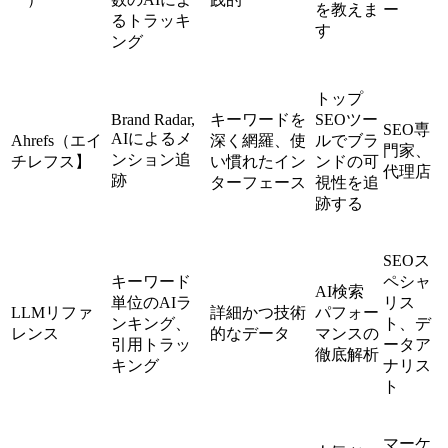
を教えま
ー
るトラッキ
す
ング
トップ
Brand Radar,
キーワードを
SEOツー
SEO専
AIによるメ
Ahrefs（エイ
深く網羅、使
ルでブラ
門家、
ンション追
チレフス】
い慣れたイン
ンドの可
代理店
跡
ターフェース
視性を追
跡する
SEOス
キーワード
ペシャ
AI検索
単位のAIラ
リス
LLMリファ
詳細かつ技術
パフォー
ンキング、
ト、デ
レンス
的なデータ
マンスの
引用トラッ
ータア
徹底解析
キング
ナリス
ト
マーケ