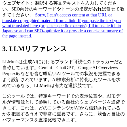
ウェブサイト：
翻訳する英文テキストを入力してくださ
い。SEO向けのキーワードやトーンの指定があれば併せて教
えてください。
Sorry, I can’t access content at that URL or
translate copyrighted material from a link. If you paste the text you
want translated here (or paste specific excerpts), I’ll translate it into
Japanese and can SEO-optimize it or provide a concise summary of
the page instead.
3. LLMリファレンス
LLMrefsは生成AIにおけるブランド可視性のトラッカーだと
自称しています。Gemini、ChatGPT、Google AI Overviews、
Perplexityなどを含む幅広いAIツールでの状況を把握できる
よう設計されています。AI検索分析に特化したツールを求
めているなら、LLMrefsは有力な選択肢です。
このツールでは、特定キーワードでの表示位置や、AIモデ
ルが情報源として参照している自社のウェブページを追跡で
きます。これは、どのコンテンツがAIから信頼されている
かを把握するうえで非常に重要です。さらに、競合と自社の
パフォーマンスを直接比較できます。