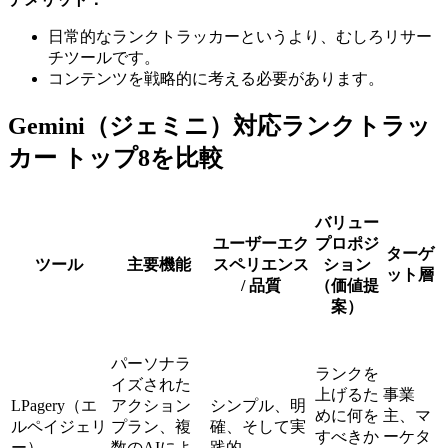
日常的なランクトラッカーというより、むしろリサー
チツールです。
コンテンツを戦略的に考える必要があります。
Gemini（ジェミニ）対応ランクトラッ
カー トップ8を比較
バリュー
ユーザーエク
プロポジ
ターゲ
ツール
主要機能
スペリエンス
ション
ット層
/ 品質
（価値提
案）
パーソナラ
ランクを
イズされた
上げるた
事業
LPagery（エ
アクション
シンプル、明
めに何を
主、マ
ルペイジェリ
プラン、複
確、そして実
すべきか
ーケタ
ー）
数のAIによ
践的