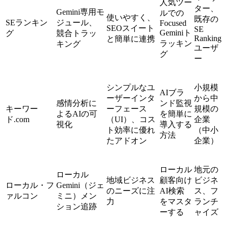
人気ツー
ター、
Gemini専用モ
ルでの
使いやすく、
既存の
SEランキン
ジュール、
Focused
SEOスイート
SE
Geminiト
グ
競合トラッ
Ranking
と簡単に連携
ラッキン
キング
ユーザ
グ
ー
シンプルなユ
小規模
AIブラ
ーザーインタ
から中
感情分析に
ンド監視
キーワー
ーフェース
規模の
よるAIの可
を簡単に
ド.com
（UI）、コス
企業
視化
導入する
ト効率に優れ
（中小
方法
たアドオン
企業）
ローカル
地元の
ローカル
地域ビジネス
顧客向け
ビジネ
ローカル・フ
Gemini（ジェ
のニーズに注
AI検索
ス、フ
ァルコン
ミニ）メン
力
をマスタ
ランチ
ション追跡
ーする
ャイズ