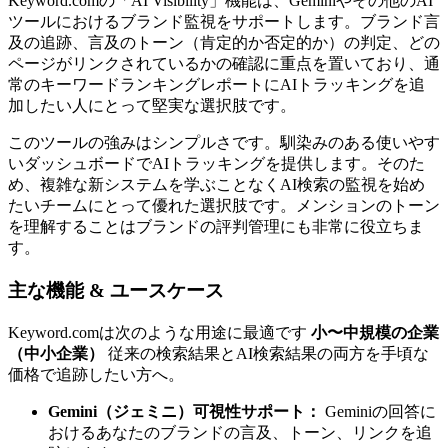
Keyword.comの「AI Visibility」機能は、Geminiやその他のAI
ツールにおけるブランド監視をサポートします。ブランド言
及の追跡、言及のトーン（肯定的か否定的か）の判定、どの
ページがリンクされているかの確認に重点を置いており、通
常のキーワードランキングレポートにAIトラッキングを追
加したい人にとって堅実な選択肢です。
このツールの強みはシンプルさです。馴染みのある使いやす
いダッシュボードでAIトラッキングを提供します。そのた
め、複雑な新システムを学ぶことなくAI検索の監視を始め
たいチームにとって優れた選択肢です。メンションのトーン
を理解することはブランドの評判管理にも非常に役立ちま
す。
主な機能 & ユースケース
Keyword.comは次のような用途に最適です
小〜中規模の企業
（中小企業）
従来の検索結果とAI検索結果の両方を手頃な
価格で追跡したい方へ。
Gemini（ジェミニ）可視性サポート：
Geminiの回答に
おけるあなたのブランドの言及、トーン、リンクを追