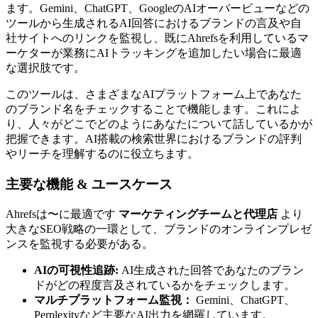
ます。Gemini、ChatGPT、GoogleのAIオーバービューなどの
ツールから生成されるAI回答におけるブランドの言及や自
社サイトへのリンクを監視し、既にAhrefsを利用しているマ
ーケターが業務にAIトラッキングを追加したい場合に最適
な選択肢です。
このツールは、さまざまなAIプラットフォーム上であなた
のブランド名をチェックすることで機能します。これによ
り、人々がどこでどのようにあなたについて話しているかが
把握できます。AI搭載の検索世界におけるブランドの評判
やリーチを理解するのに役立ちます。
主要な機能 & ユースケース
Ahrefsは〜に最適です
マーケティングチームと代理店
より
大きなSEO戦略の一環として、ブランドのオンラインプレゼ
ンスを監視する必要がある。
AIの可視性追跡:
AI生成された回答であなたのブラン
ドがどの程度言及されているかをチェックします。
マルチプラットフォーム監視：
Gemini、ChatGPT、
Perplexityなど主要なAI出力を網羅しています。