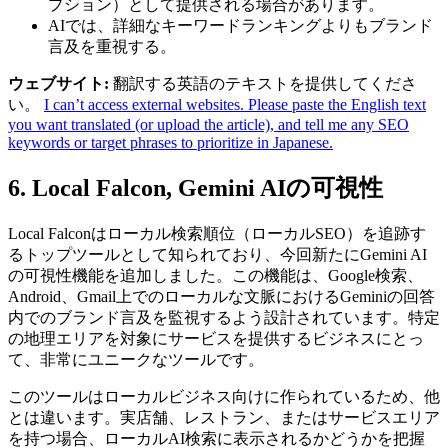
プション）として提供される場合があります。
AIでは、詳細なキーワードランキングよりもブランド
言及を重視する。
ウェブサイト:
翻訳する英語のテキストを提供してくださ
い。
I can’t access external websites. Please paste the English text
you want translated (or upload the article), and tell me any SEO
keywords or target phrases to prioritize in Japanese.
6. Local Falcon, Gemini AIの可視性
Local Falconはローカル検索順位（ローカルSEO）を追跡す
るトップツールとして知られており、今回新たにGemini AI
の可視性機能を追加しました。この機能は、Google検索、
Android、Gmail上でのローカルな文脈におけるGeminiの回答
内でのブランド言及を監視するよう設計されています。特定
の地理エリアを対象にサービスを提供するビジネスにとっ
て、非常にユニークなツールです。
このツールはローカルビジネス向けに作られているため、他
とは違います。実店舗、レストラン、またはサービスエリア
を持つ場合、ローカルAI検索に表示されるかどうかを把握