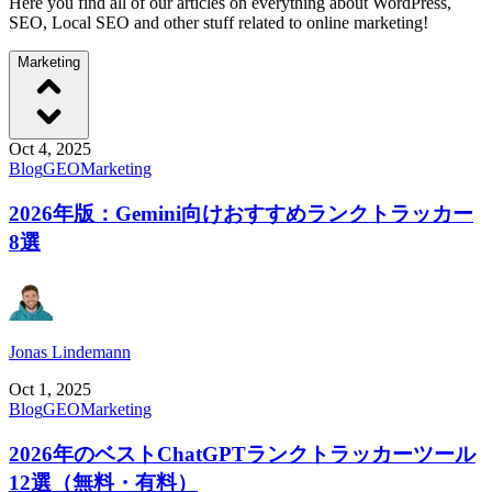
Here you find all of our articles on everything about WordPress,
SEO, Local SEO and other stuff related to online marketing!
Marketing
Oct 4, 2025
Blog
GEO
Marketing
2026年版：Gemini向けおすすめランクトラッカー
8選
Jonas Lindemann
Oct 1, 2025
Blog
GEO
Marketing
2026年のベストChatGPTランクトラッカーツール
12選（無料・有料）