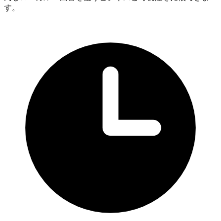
24 hour plumbing service
す。
New York