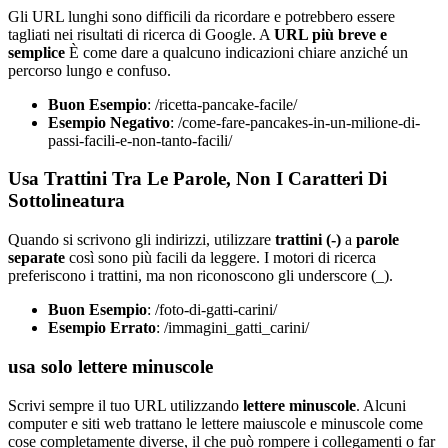
Gli URL lunghi sono difficili da ricordare e potrebbero essere
tagliati nei risultati di ricerca di Google. A
URL più breve e
semplice
È come dare a qualcuno indicazioni chiare anziché un
percorso lungo e confuso.
Buon Esempio
: /ricetta-pancake-facile/
Esempio Negativo
: /come-fare-pancakes-in-un-milione-di-
passi-facili-e-non-tanto-facili/
Usa Trattini Tra Le Parole, Non I Caratteri Di
Sottolineatura
Quando si scrivono gli indirizzi, utilizzare
trattini (-)
a
parole
separate
così sono più facili da leggere. I motori di ricerca
preferiscono i trattini, ma non riconoscono gli underscore (_).
Buon Esempio
: /foto-di-gatti-carini/
Esempio Errato
: /immagini_gatti_carini/
usa solo lettere minuscole
Scrivi sempre il tuo URL utilizzando
lettere minuscole
. Alcuni
computer e siti web trattano le lettere maiuscole e minuscole come
cose completamente diverse, il che può rompere i collegamenti o far