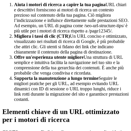
Aiuta i motori di ricerca a capire la tua pagina
URL chiari
e descrittivi forniscono ai motori di ricerca un contesto
prezioso sul contenuto della tua pagina. Ciò migliora
l’indicizzazione e influisce direttamente sulle prestazioni SEO.
Ad esempio, un URL di pagina come /seo-url-structure-tips/ è
più utile per i motori di ricerca rispetto a /page12345/.
Migliora i tassi di clic (CTR)
Un URL conciso e ottimizzato,
visualizzato nei risultati di ricerca di Google, è più probabile
che attiri clic. Gli utenti si fidano dei link che indicano
chiaramente il contenuto della pagina di destinazione.
Offre un'esperienza utente migliore
Una struttura di URL
semplice e intuitiva facilita la navigazione nel tuo sito e la
comprensione della tua gerarchia dei contenuti. È anche più
probabile che venga condivisa e ricordata.
Supporta la manutenzione a lungo termine
Seguire le
migliori pratiche per gli URL, ad esempio evitando URL
dinamici con ID di sessione o URL troppo lunghi, riduce i
link rotti durante la migrazione del sito e garantisce prestazioni
costanti.
Elementi chiave di un URL ottimizzato
per i motori di ricerca