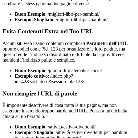
sembrare la stessa pagina due pagine diverse.
Buon Esempio
: /migliori-libri-per-bambini/
Esempio Sbagliato
: /migliori-libri-per-bambini/
Evita Contenuti Extra nel Tuo URL
Alcuni siti web usano contenuti complicati
Parametri dell'URL
oppure codici come ?id=123 per organizzare le loro pagine, ma
questo rende l’indirizzo disordinato e difficile da capire. Invece,
mantieni l’indirizzo pulito e semplice.
Buon Esempio
: /giochi-di-matematica-facili/
Esempio cattivo
: /index.php?
id=42&sort=desc&session=abc123/
Non riempire l'URL di parole
È importante descrivere di cosa tratta la tua pagina, ma non
esagerare inserendo troppe parole nell'URL. Pensa a un'etichetta
chiara su un barattolo.
Buon Esempio
: /attività-estive-divertenti/
Esempio Sbagliato
: /attività-estive-divertenti-per-bambini-
nel-parco-durante-luglio-e-agosto/