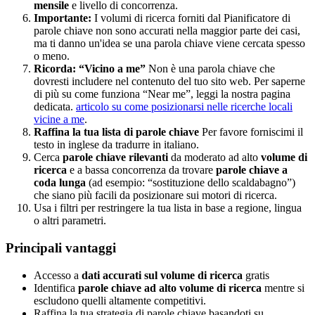
mensile
e livello di concorrenza.
Importante:
I volumi di ricerca forniti dal Pianificatore di
parole chiave non sono accurati nella maggior parte dei casi,
ma ti danno un'idea se una parola chiave viene cercata spesso
o meno.
Ricorda: “Vicino a me”
Non è una parola chiave che
dovresti includere nel contenuto del tuo sito web. Per saperne
di più su come funziona “Near me”, leggi la nostra pagina
dedicata.
articolo su come posizionarsi nelle ricerche locali
vicine a me
.
Raffina la tua lista di parole chiave
Per favore forniscimi il
testo in inglese da tradurre in italiano.
Cerca
parole chiave rilevanti
da moderato ad alto
volume di
ricerca
e a bassa concorrenza da trovare
parole chiave a
coda lunga
(ad esempio: “sostituzione dello scaldabagno”)
che siano più facili da posizionare sui motori di ricerca.
Usa i filtri per restringere la tua lista in base a regione, lingua
o altri parametri.
Principali vantaggi
Accesso a
dati accurati sul volume di ricerca
gratis
Identifica
parole chiave ad alto volume di ricerca
mentre si
escludono quelli altamente competitivi.
Raffina la tua strategia di parole chiave basandoti su