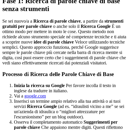
Fase 1: Ricerca di parole chiave di base
senza strumenti
Se sei nuovo/a a
Ricerca di parole chiave
, a partire da
strumenti
gratuiti per parole chiave
o anche solo il
Ricerca Google
È un
ottimo modo per mettere in moto le cose. Questo metodo non
richiede alcuno strumento speciale né competenze tecniche e ti aiuta
a scoprire nuove
idee di parole chiave
Veloce utilizzando tecniche
semplici. Questo approccio funziona, perché Google suggerisce
sempre le parole chiave più cercate nella barra di ricerca mentre si
digita, così puoi essere certo che i suggerimenti di parole chiave che
vedi siano effettivamente ricercati dai potenziali visitatori.
Processo di Ricerca delle Parole Chiave di Base
Inizia la ricerca su Google
Per favore incolla il testo in
inglese da tradurre in italiano.
Vai a
google.com
Inserisci un termine ampio relativo alla tua attività o ai tuoi
servizi
Ricerca Google
(ad es. “idraulisti vicino a me” se sei
un'azienda di idraulica o “migliori attrezzature per
l'escursionismo” per un blog outdoor).
Osserva il completamento automatico
Suggerimenti per
parole chiave
Che appaiono mentre digiti. Questi riflettono