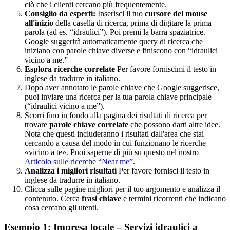
ciò che i clienti cercano più frequentemente.
Consiglio da esperti:
Inserisci il tuo
cursore del mouse
all'inizio
della casella di ricerca, prima di digitare la prima
parola (ad es. “idraulici”). Poi premi la barra spaziatrice.
Google suggerirà automaticamente query di ricerca che
iniziano con parole chiave diverse e finiscono con “idraulici
vicino a me.”
Esplora ricerche correlate
Per favore forniscimi il testo in
inglese da tradurre in italiano.
Dopo aver annotato le parole chiave che Google suggerisce,
puoi inviare una ricerca per la tua parola chiave principale
(“idraulici vicino a me”).
Scorri fino in fondo alla pagina dei risultati di ricerca per
trovare
parole chiave correlate
che possono darti altre idee.
Nota che questi includeranno i risultati dall'area che stai
cercando a causa del modo in cui funzionano le ricerche
«vicino a te». Puoi saperne di più su questo nel nostro
Articolo sulle ricerche “Near me”
.
Analizza i migliori risultati
Per favore fornisci il testo in
inglese da tradurre in italiano.
Clicca sulle pagine migliori per il tuo argomento e analizza il
contenuto. Cerca
frasi chiave
e termini ricorrenti che indicano
cosa cercano gli utenti.
Esempio 1: Impresa locale – Servizi idraulici a