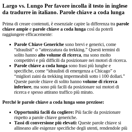
Largo vs. Lungo
Per favore incolla il testo in inglese
da tradurre in italiano.
Parole chiave a coda lunga
Prima di creare contenuti, è essenziale capire la differenza tra
parole
chiave ampie
e
parole chiave a coda lunga
così da poterli
raggiungere efficacemente:
Parole Chiave Generiche
sono brevi e generici, come
“idraulisti” o “attrezzatura da trekking.” Questi termini di
solito hanno
alto volume di ricerca
, ma sono molto
competitivi e più difficili da posizionare nei motori di ricerca.
Parole chiave a coda lunga
sono frasi più lunghe e
specifiche, come “idraulisti di emergenza a Chicago” o
“migliori zaini da trekking impermeabili sotto i 100 dollari.”
Queste parole chiave di solito hanno
volume di ricerca
inferiore
, ma sono più facili da posizionare sui motori di
ricerca e spesso attirano traffico più mirato.
Perché le parole chiave a coda lunga sono preziose:
Opportunità facili da cogliere:
Più facile da posizionare
rispetto a parole chiave generiche.
Tassi di conversione più elevati:
Queste parole chiave si
allineano alle esigenze specifiche degli utenti, rendendole più