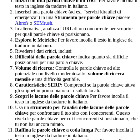
Inizia con una parola chiave o un URL
Per favore incolla il
testo in inglese da tradurre in italiano.
Inserisci una parola chiave (ad es., “servizi idraulici di
emergenza”) in una
Strumento per parole chiave
piacere
Ahrefs
o
SEMrush
.
In alternativa, analizza l'URL di un concorrente per scoprire
per quali parole chiave si posizionano.
Esplora le Metriche
Per favore incolla il testo in inglese da
tradurre in italiano.
Rivedere i dati critici, inclusi:
Difficoltà della parola chiave:
Indica quanto sia difficile
posizionarsi per una parola chiave.
Volume di ricerca:
Controlla le parole chiave ad alto
potenziale con livello moderato-alto.
volume di ricerca
mensile
e una difficoltà gestibile.
Caratteristiche SERP:
Comprendi se la parola chiave attiva
gli snippet in primo piano o i risultati locali.
Scopri le lacune delle parole chiave
Per favore incolla il
testo in inglese da tradurre in italiano.
Usa un
strumento per l'analisi delle lacune delle parole
chiave
per confrontare il tuo sito con i concorrenti. Questo
rivela le parole chiave per cui i concorrenti si posizionano, che
tu non hai ancora mirato.
Raffina le parole chiave a coda lunga
Per favore incolla il
testo in inglese da tradurre in italiano.