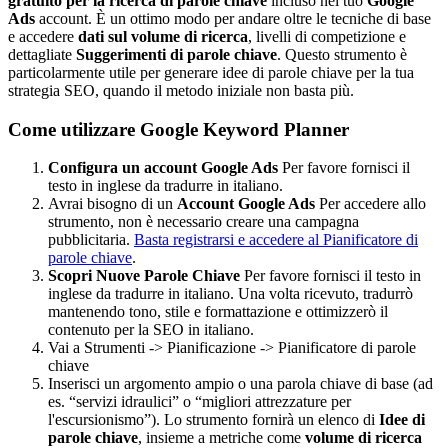
gratuito per la ricerca di parole chiave
incluso nel tuo
Google
Ads
account. È un ottimo modo per andare oltre le tecniche di base
e accedere
dati sul volume di ricerca
, livelli di competizione e
dettagliate
Suggerimenti di parole chiave
. Questo strumento è
particolarmente utile per generare idee di parole chiave per la tua
strategia SEO, quando il metodo iniziale non basta più.
Come utilizzare Google Keyword Planner
Configura un account Google Ads
Per favore fornisci il
testo in inglese da tradurre in italiano.
Avrai bisogno di un
Account Google Ads
Per accedere allo
strumento, non è necessario creare una campagna
pubblicitaria.
Basta registrarsi e accedere al Pianificatore di
parole chiave
.
Scopri Nuove Parole Chiave
Per favore fornisci il testo in
inglese da tradurre in italiano. Una volta ricevuto, tradurrò
mantenendo tono, stile e formattazione e ottimizzerò il
contenuto per la SEO in italiano.
Vai a Strumenti -> Pianificazione -> Pianificatore di parole
chiave
Inserisci un argomento ampio o una parola chiave di base (ad
es. “servizi idraulici” o “migliori attrezzature per
l'escursionismo”). Lo strumento fornirà un elenco di
Idee di
parole chiave
, insieme a metriche come
volume di ricerca