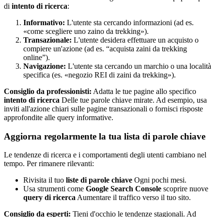
di
intento di ricerca
:
Informativo:
L'utente sta cercando informazioni (ad es.
«come scegliere uno zaino da trekking»).
Transazionale:
L'utente desidera effettuare un acquisto o
compiere un'azione (ad es. “acquista zaini da trekking
online”).
Navigazione:
L'utente sta cercando un marchio o una località
specifica (es. «negozio REI di zaini da trekking»).
Consiglio da professionisti:
Adatta le tue pagine allo specifico
intento di ricerca
Delle tue parole chiave mirate. Ad esempio, usa
inviti all'azione chiari sulle pagine transazionali o fornisci risposte
approfondite alle query informative.
Aggiorna regolarmente la tua lista di parole chiave
Le tendenze di ricerca e i comportamenti degli utenti cambiano nel
tempo. Per rimanere rilevanti:
Rivisita il tuo
liste di parole chiave
Ogni pochi mesi.
Usa strumenti come
Google Search Console
scoprire nuove
query di ricerca
Aumentare il traffico verso il tuo sito.
Consiglio da esperti:
Tieni d'occhio le tendenze stagionali. Ad