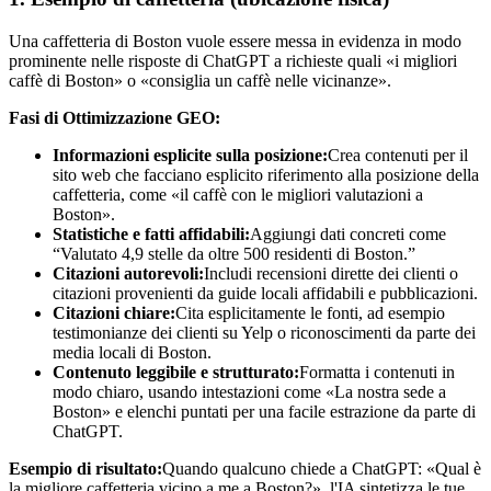
Una caffetteria di Boston vuole essere messa in evidenza in modo
prominente nelle risposte di ChatGPT a richieste quali «i migliori
caffè di Boston» o «consiglia un caffè nelle vicinanze».
Fasi di Ottimizzazione GEO:
Informazioni esplicite sulla posizione:
Crea contenuti per il
sito web che facciano esplicito riferimento alla posizione della
caffetteria, come «il caffè con le migliori valutazioni a
Boston».
Statistiche e fatti affidabili:
Aggiungi dati concreti come
“Valutato 4,9 stelle da oltre 500 residenti di Boston.”
Citazioni autorevoli:
Includi recensioni dirette dei clienti o
citazioni provenienti da guide locali affidabili e pubblicazioni.
Citazioni chiare:
Cita esplicitamente le fonti, ad esempio
testimonianze dei clienti su Yelp o riconoscimenti da parte dei
media locali di Boston.
Contenuto leggibile e strutturato:
Formatta i contenuti in
modo chiaro, usando intestazioni come «La nostra sede a
Boston» e elenchi puntati per una facile estrazione da parte di
ChatGPT.
Esempio di risultato:
Quando qualcuno chiede a ChatGPT: «Qual è
la migliore caffetteria vicino a me a Boston?», l'IA sintetizza le tue