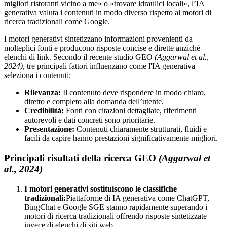
migliori ristoranti vicino a me» o «trovare idraulici locali», l’IA
generativa valuta i contenuti in modo diverso rispetto ai motori di
ricerca tradizionali come Google.
I motori generativi sintetizzano informazioni provenienti da
molteplici fonti e producono risposte concise e dirette anziché
elenchi di link. Secondo il recente studio GEO
(Aggarwal et al.,
2024)
, tre principali fattori influenzano come l'IA generativa
seleziona i contenuti:
Rilevanza:
Il contenuto deve rispondere in modo chiaro,
diretto e completo alla domanda dell’utente.
Credibilità:
Fonti con citazioni dettagliate, riferimenti
autorevoli e dati concreti sono prioritarie.
Presentazione:
Contenuti chiaramente strutturati, fluidi e
facili da capire hanno prestazioni significativamente migliori.
Principali risultati della ricerca GEO
(Aggarwal et
al., 2024)
I motori generativi sostituiscono le classifiche
tradizionali:
Piattaforme di IA generativa come ChatGPT,
BingChat e Google SGE stanno rapidamente superando i
motori di ricerca tradizionali offrendo risposte sintetizzate
invece di elenchi di siti web.