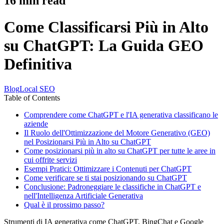
16
min read
Come Classificarsi Più in Alto
su ChatGPT: La Guida GEO
Definitiva
Blog
Local SEO
Table of Contents
Comprendere come ChatGPT e l'IA generativa classificano le
aziende
Il Ruolo dell'Ottimizzazione del Motore Generativo (GEO)
nel Posizionarsi Più in Alto su ChatGPT
Come posizionarsi più in alto su ChatGPT per tutte le aree in
cui offrite servizi
Esempi Pratici: Ottimizzare i Contenuti per ChatGPT
Come verificare se ti stai posizionando su ChatGPT
Conclusione: Padroneggiare le classifiche in ChatGPT e
nell'Intelligenza Artificiale Generativa
Qual è il prossimo passo?
Strumenti di IA generativa come ChatGPT, BingChat e Google