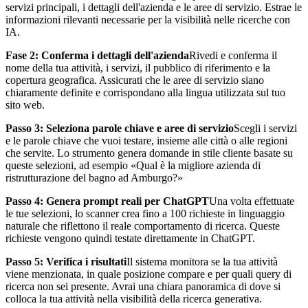
servizi principali, i dettagli dell'azienda e le aree di servizio. Estrae le
informazioni rilevanti necessarie per la visibilità nelle ricerche con
IA.
Fase 2: Conferma i dettagli dell'azienda
Rivedi e conferma il
nome della tua attività, i servizi, il pubblico di riferimento e la
copertura geografica. Assicurati che le aree di servizio siano
chiaramente definite e corrispondano alla lingua utilizzata sul tuo
sito web.
Passo 3: Seleziona parole chiave e aree di servizio
Scegli i servizi
e le parole chiave che vuoi testare, insieme alle città o alle regioni
che servite. Lo strumento genera domande in stile cliente basate su
queste selezioni, ad esempio «Qual è la migliore azienda di
ristrutturazione del bagno ad Amburgo?»
Passo 4: Genera prompt reali per ChatGPT
Una volta effettuate
le tue selezioni, lo scanner crea fino a 100 richieste in linguaggio
naturale che riflettono il reale comportamento di ricerca. Queste
richieste vengono quindi testate direttamente in ChatGPT.
Passo 5: Verifica i risultati
Il sistema monitora se la tua attività
viene menzionata, in quale posizione compare e per quali query di
ricerca non sei presente. Avrai una chiara panoramica di dove si
colloca la tua attività nella visibilità della ricerca generativa.