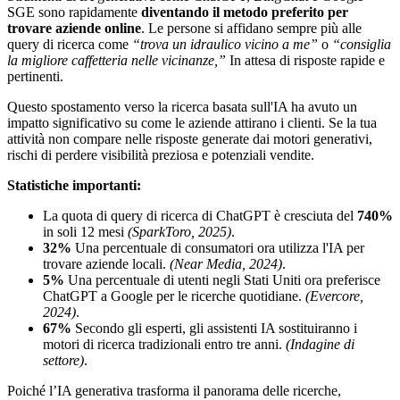
SGE sono rapidamente
diventando il metodo preferito per
trovare aziende online
. Le persone si affidano sempre più alle
query di ricerca come
“trova un idraulico vicino a me”
o
“consiglia
la migliore caffetteria nelle vicinanze,”
In attesa di risposte rapide e
pertinenti.
Questo spostamento verso la ricerca basata sull'IA ha avuto un
impatto significativo su come le aziende attirano i clienti. Se la tua
attività non compare nelle risposte generate dai motori generativi,
rischi di perdere visibilità preziosa e potenziali vendite.
Statistiche importanti:
La quota di query di ricerca di ChatGPT è cresciuta del
740%
in soli 12 mesi
(SparkToro, 2025)
.
32%
Una percentuale di consumatori ora utilizza l'IA per
trovare aziende locali.
(Near Media, 2024)
.
5%
Una percentuale di utenti negli Stati Uniti ora preferisce
ChatGPT a Google per le ricerche quotidiane.
(Evercore,
2024)
.
67%
Secondo gli esperti, gli assistenti IA sostituiranno i
motori di ricerca tradizionali entro tre anni.
(Indagine di
settore)
.
Poiché l’IA generativa trasforma il panorama delle ricerche,