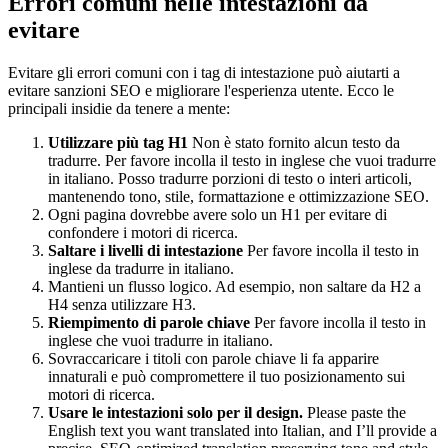
Errori comuni nelle intestazioni da
evitare
Evitare gli errori comuni con i tag di intestazione può aiutarti a
evitare sanzioni SEO e migliorare l'esperienza utente. Ecco le
principali insidie da tenere a mente:
Utilizzare più tag H1
Non è stato fornito alcun testo da
tradurre. Per favore incolla il testo in inglese che vuoi tradurre
in italiano. Posso tradurre porzioni di testo o interi articoli,
mantenendo tono, stile, formattazione e ottimizzazione SEO.
Ogni pagina dovrebbe avere solo un H1 per evitare di
confondere i motori di ricerca.
Saltare i livelli di intestazione
Per favore incolla il testo in
inglese da tradurre in italiano.
Mantieni un flusso logico. Ad esempio, non saltare da H2 a
H4 senza utilizzare H3.
Riempimento di parole chiave
Per favore incolla il testo in
inglese che vuoi tradurre in italiano.
Sovraccaricare i titoli con parole chiave li fa apparire
innaturali e può compromettere il tuo posizionamento sui
motori di ricerca.
Usare le intestazioni solo per il design.
Please paste the
English text you want translated into Italian, and I’ll provide a