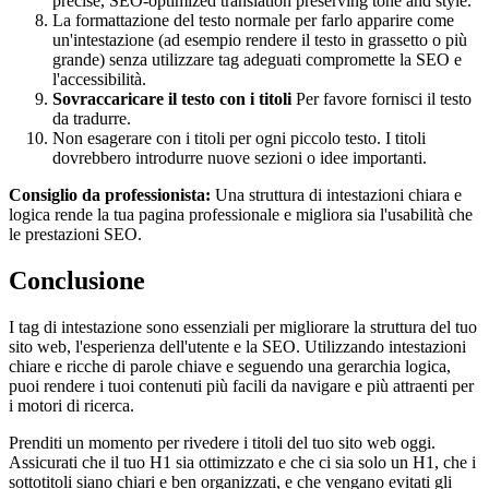
precise, SEO-optimized translation preserving tone and style.
La formattazione del testo normale per farlo apparire come
un'intestazione (ad esempio rendere il testo in grassetto o più
grande) senza utilizzare tag adeguati compromette la SEO e
l'accessibilità.
Sovraccaricare il testo con i titoli
Per favore fornisci il testo
da tradurre.
Non esagerare con i titoli per ogni piccolo testo. I titoli
dovrebbero introdurre nuove sezioni o idee importanti.
Consiglio da professionista:
Una struttura di intestazioni chiara e
logica rende la tua pagina professionale e migliora sia l'usabilità che
le prestazioni SEO.
Conclusione
I tag di intestazione sono essenziali per migliorare la struttura del tuo
sito web, l'esperienza dell'utente e la SEO. Utilizzando intestazioni
chiare e ricche di parole chiave e seguendo una gerarchia logica,
puoi rendere i tuoi contenuti più facili da navigare e più attraenti per
i motori di ricerca.
Prenditi un momento per rivedere i titoli del tuo sito web oggi.
Assicurati che il tuo H1 sia ottimizzato e che ci sia solo un H1, che i
sottotitoli siano chiari e ben organizzati, e che vengano evitati gli