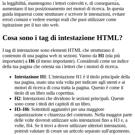
la leggibilità, mantengono i lettori coinvolti e, di conseguenza,
aumentano il tuo posizionamento nei motori di ricerca. In questa
guida imparerai come strutturare e scrivere le intestazioni, evitare
errori comuni e vedere esempi reali che puoi utilizzare come
ispirazione per il tuo sito web.
Cosa sono i tag di intestazione HTML?
I tag di intestazione sono elementi HTML che strutturano il
contenuto di una pagina web in sezioni. Vanno da
H1
(nla più
importante) a
H6
(il meno importante). Considerali come un indice
della tua pagina che orienta sia i lettori che i motori di ricerca.
Intestazione H1
: L'intestazione H1 è il titolo principale della
tua pagina, usato una sola volta per indicare agli utenti e ai
motori di ricerca di cosa tratta la pagina. Questo è come il
titolo di un libro sulla copertina.
H2
: Intestazioni che dividono le sezioni principali. Queste
sono come i titoli dei capitoli di un libro.
H3–H6
: Sottotitoli aggiuntivi per una maggiore
organizzazione e chiarezza del contenuto. Nella maggior parte
delle volte dovresti utilizzare solo intestazioni fino a H3 e, a
volte, H4. Se ti trovi a dover utilizzare ulteriori intestazioni,
potresti valutare di creare un articolo separato sull'argomento.