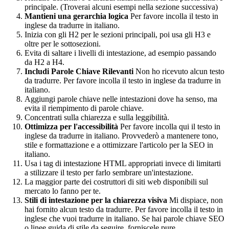
principale. (Troverai alcuni esempi nella sezione successiva)
Mantieni una gerarchia logica
Per favore incolla il testo in
inglese da tradurre in italiano.
Inizia con gli H2 per le sezioni principali, poi usa gli H3 e
oltre per le sottosezioni.
Evita di saltare i livelli di intestazione, ad esempio passando
da H2 a H4.
Includi Parole Chiave Rilevanti
Non ho ricevuto alcun testo
da tradurre. Per favore incolla il testo in inglese da tradurre in
italiano.
Aggiungi parole chiave nelle intestazioni dove ha senso, ma
evita il riempimento di parole chiave.
Concentrati sulla chiarezza e sulla leggibilità.
Ottimizza per l'accessibilità
Per favore incolla qui il testo in
inglese da tradurre in italiano. Provvederò a mantenere tono,
stile e formattazione e a ottimizzare l'articolo per la SEO in
italiano.
Usa i tag di intestazione HTML appropriati invece di limitarti
a stilizzare il testo per farlo sembrare un'intestazione.
La maggior parte dei costruttori di siti web disponibili sul
mercato lo fanno per te.
Stili di intestazione per la chiarezza visiva
Mi dispiace, non
hai fornito alcun testo da tradurre. Per favore incolla il testo in
inglese che vuoi tradurre in italiano. Se hai parole chiave SEO
o linee guida di stile da seguire, forniscele pure.