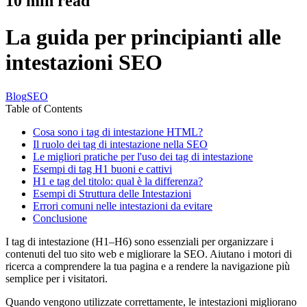
10
min read
La guida per principianti alle
intestazioni SEO
Blog
SEO
Table of Contents
Cosa sono i tag di intestazione HTML?
Il ruolo dei tag di intestazione nella SEO
Le migliori pratiche per l'uso dei tag di intestazione
Esempi di tag H1 buoni e cattivi
H1 e tag del titolo: qual è la differenza?
Esempi di Struttura delle Intestazioni
Errori comuni nelle intestazioni da evitare
Conclusione
I tag di intestazione (H1–H6) sono essenziali per organizzare i
contenuti del tuo sito web e migliorare la SEO. Aiutano i motori di
ricerca a comprendere la tua pagina e a rendere la navigazione più
semplice per i visitatori.
Quando vengono utilizzate correttamente, le intestazioni migliorano