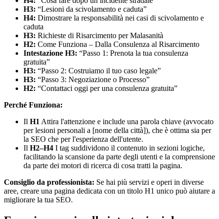
H4:
“Cosa fare dopo un incidente stradale”
H3:
“Lesioni da scivolamento e caduta”
H4:
Dimostrare la responsabilità nei casi di scivolamento e
caduta
H3:
Richieste di Risarcimento per Malasanità
H2:
Come Funziona – Dalla Consulenza al Risarcimento
Intestazione H3:
“Passo 1: Prenota la tua consulenza
gratuita”
H3:
“Passo 2: Costruiamo il tuo caso legale”
H3:
“Passo 3: Negoziazione o Processo”
H2:
“Contattaci oggi per una consulenza gratuita”
Perché Funziona:
Il
H1
Attira l'attenzione e include una parola chiave (avvocato
per lesioni personali a [nome della città]), che è ottima sia per
la SEO che per l'esperienza dell'utente.
Il
H2–H4
I tag suddividono il contenuto in sezioni logiche,
facilitando la scansione da parte degli utenti e la comprensione
da parte dei motori di ricerca di cosa tratti la pagina.
Consiglio da professionista:
Se hai più servizi e operi in diverse
aree, creare una pagina dedicata con un titolo H1 unico può aiutare a
migliorare la tua SEO.