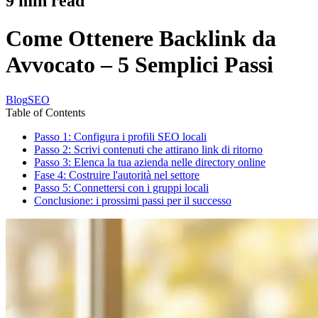
9
min read
Come Ottenere Backlink da
Avvocato – 5 Semplici Passi
Blog
SEO
Table of Contents
Passo 1: Configura i profili SEO locali
Passo 2: Scrivi contenuti che attirano link di ritorno
Passo 3: Elenca la tua azienda nelle directory online
Fase 4: Costruire l'autorità nel settore
Passo 5: Connettersi con i gruppi locali
Conclusione: i prossimi passi per il successo