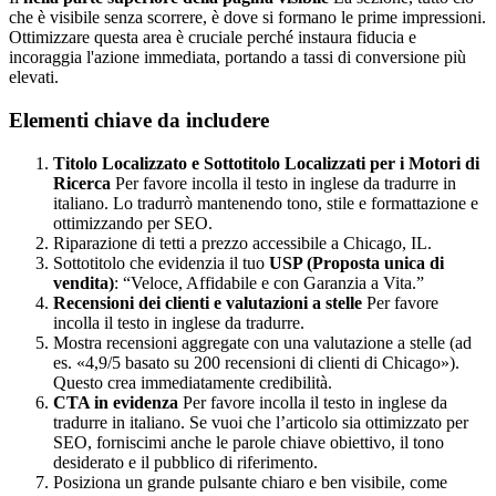
che è visibile senza scorrere, è dove si formano le prime impressioni.
Ottimizzare questa area è cruciale perché instaura fiducia e
incoraggia l'azione immediata, portando a tassi di conversione più
elevati.
Elementi chiave da includere
Titolo Localizzato e Sottotitolo Localizzati per i Motori di
Ricerca
Per favore incolla il testo in inglese da tradurre in
italiano. Lo tradurrò mantenendo tono, stile e formattazione e
ottimizzando per SEO.
Riparazione di tetti a prezzo accessibile a Chicago, IL.
Sottotitolo che evidenzia il tuo
USP (Proposta unica di
vendita)
: “Veloce, Affidabile e con Garanzia a Vita.”
Recensioni dei clienti e valutazioni a stelle
Per favore
incolla il testo in inglese da tradurre.
Mostra recensioni aggregate con una valutazione a stelle (ad
es. «4,9/5 basato su 200 recensioni di clienti di Chicago»).
Questo crea immediatamente credibilità.
CTA in evidenza
Per favore incolla il testo in inglese da
tradurre in italiano. Se vuoi che l’articolo sia ottimizzato per
SEO, forniscimi anche le parole chiave obiettivo, il tono
desiderato e il pubblico di riferimento.
Posiziona un grande pulsante chiaro e ben visibile, come