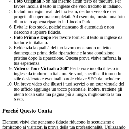
Foto Originali
Non hai inserito alcun testo da tradurre. Per
favore incolla il testo in inglese che vuoi tradotto in italiano.
Includi immagini reali del tuo team, dei tuoi veicoli e dei
progetti di copertura completati. Ad esempio, mostra una foto
di un tetto appena riparato in Lincoln Park.
Evita le foto stock, poiché mancano di autenticità e non
riescono a ispirare fiducia.
Foto Prima e Dopo
Per favore fornisci il testo in inglese da
tradurre in italiano.
Evidenzia la qualità del tuo lavoro mostrando un tetto
danneggiato prima della riparazione e la sua condizione
pristina dopo la riparazione. Questa prova visiva rafforza la
tua esperienza.
Video o Tour Virtuali a 360°
Per favore incolla il testo in
inglese da tradurre in italiano. Se vuoi, specifica il tono o lo
stile desiderato e eventuali parole chiave SEO da includere.
Un breve video che illustri i tuoi servizi o un tour virtuale del
tuo ufficio aggiunge un tocco personale. Inoltre, trattiene gli
utenti locali sulla tua pagina più a lungo, migliorando la tua
SEO.
Perché Questo Conta
Elementi visivi che generano fiducia riducono lo scetticismo e
forniscono ai visitatori la prova della tua professionalità. Utilizzando