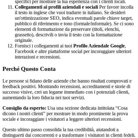
specifici per mostrare la tua esperienza con i clienti locali.
Collegamenti ai profili aziendali e sociali
Per favore incolla
il testo in inglese che vuoi tradurre in italiano. Se desideri
un'ottimizzazione SEO, indica eventuali parole chiave target,
pubblico di riferimento e tono (formale/informale). Se ci sono
elementi di formattazione da preservare (titoli, elenchi,
grassetto), descrivili o invia il testo con la formattazione
originale.
Fornisci i collegamenti ai tuoi
Profilo Aziendale Google
,
Facebook e altre piattaforme social per incoraggiare ulteriori
interazioni e recensioni.
Perché Questo Conta
Le persone si fidano delle aziende che hanno risultati comprovati e
feedback positivi. Mostrando recensioni, accreditamenti e storie di
successo visive, crei un legame immediato con i potenziali clienti,
aumentando la loro fiducia nei tuoi servizi.
Consiglio da esperto:
Usa una sezione dedicata intitolata “Cosa
dicono i nostri clienti” per mostrare in modo prominente la prova
sociale e incoraggiare i visitatori a leggere ulteriori recensioni.
Questo ultimo passo consolida la tua credibilità, aiutandoti a
distinguerti dai concorrenti e a trasformare i visitatori in clienti fedeli.