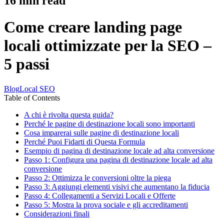
16
min read
Come creare landing page
locali ottimizzate per la SEO –
5 passi
Blog
Local SEO
Table of Contents
A chi è rivolta questa guida?
Perché le pagine di destinazione locali sono importanti
Cosa imparerai sulle pagine di destinazione locali
Perché Puoi Fidarti di Questa Formula
Esempio di pagina di destinazione locale ad alta conversione
Passo 1: Configura una pagina di destinazione locale ad alta
conversione
Passo 2: Ottimizza le conversioni oltre la piega
Passo 3: Aggiungi elementi visivi che aumentano la fiducia
Passo 4: Collegamenti a Servizi Locali e Offerte
Passo 5: Mostra la prova sociale e gli accreditamenti
Considerazioni finali