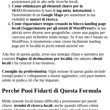
posizionarsi più in alto nelle ricerche locali.
Come ottimizzare gli elementi chiave per la
SEO
Affronteremo le basi di
tag meta
,
intestazioni
, e
l'inserimento di un
Google Maps
per aumentare la tua
visibilità in
motori di ricerca
.
Come risparmiare tempo creando in blocco landing page
locali (Suggerimento per gli utenti di WordPress)
Se la tua
attività serve diverse aree geografiche, creare una pagina per
ciascuna può richiedere molto tempo. Se il tuo sito è basato su
WordPress, ti mostreremo come creare facilmente landing
page per le località in pochi minuti anziché ore.
Alla fine di questa guida, avrai una strategia chiara e operativa per
costruire
Pagine di destinazione per località
che attirano
clienti
locali
e fai crescere il tuo business.
Consiglio da professionista:
Ogni sezione di questa guida include
esempi pratici e collegamenti a risorse aggiuntive, così puoi mettere
subito in pratica ciò che hai imparato.
Perché Puoi Fidarti di Questa Formula
Molte aziende locali hanno difficoltà a posizionarsi per parole
chiave.
termini di ricerca locali
, anche quando offrono ottimi
servizi. Questo accade spesso perché i loro siti web non hanno