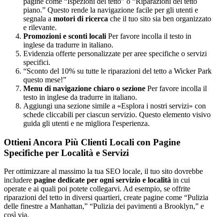
pagine come “Ispezioni del tetto” o “Riparazioni del tetto
piano.” Questo rende la navigazione facile per gli utenti e
segnala a
motori di ricerca
che il tuo sito sia ben organizzato
e rilevante.
Promozioni e sconti locali
Per favore incolla il testo in
inglese da tradurre in italiano.
Evidenzia offerte personalizzate per aree specifiche o servizi
specifici.
“Sconto del 10% su tutte le riparazioni del tetto a Wicker Park
questo mese!”
Menu di navigazione chiaro o sezione
Per favore incolla il
testo in inglese da tradurre in italiano.
Aggiungi una sezione simile a «Esplora i nostri servizi» con
schede cliccabili per ciascun servizio. Questo elemento visivo
guida gli utenti e ne migliora l'esperienza.
Ottieni Ancora Più Clienti Locali con Pagine
Specifiche per Località e Servizi
Per ottimizzare al massimo la tua SEO locale, il tuo sito dovrebbe
includere
pagine dedicate per ogni servizio e località
in cui
operate e ai quali poi potete collegarvi. Ad esempio, se offrite
riparazioni del tetto in diversi quartieri, create pagine come “Pulizia
delle finestre a Manhattan,” “Pulizia dei pavimenti a Brooklyn,” e
così via.