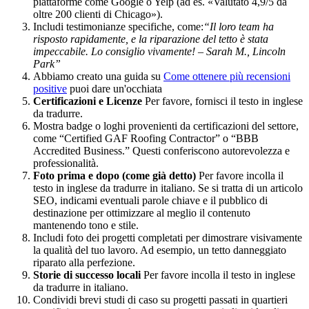
piattaforme come Google o Yelp (ad es. «Valutato 4,9/5 da
oltre 200 clienti di Chicago»).
Includi testimonianze specifiche, come:
“Il loro team ha
risposto rapidamente, e la riparazione del tetto è stata
impeccabile. Lo consiglio vivamente! – Sarah M., Lincoln
Park”
Abbiamo creato una guida su
Come ottenere più recensioni
positive
puoi dare un'occhiata
Certificazioni e Licenze
Per favore, fornisci il testo in inglese
da tradurre.
Mostra badge o loghi provenienti da certificazioni del settore,
come “Certified GAF Roofing Contractor” o “BBB
Accredited Business.” Questi conferiscono autorevolezza e
professionalità.
Foto prima e dopo (come già detto)
Per favore incolla il
testo in inglese da tradurre in italiano. Se si tratta di un articolo
SEO, indicami eventuali parole chiave e il pubblico di
destinazione per ottimizzare al meglio il contenuto
mantenendo tono e stile.
Includi foto dei progetti completati per dimostrare visivamente
la qualità del tuo lavoro. Ad esempio, un tetto danneggiato
riparato alla perfezione.
Storie di successo locali
Per favore incolla il testo in inglese
da tradurre in italiano.
Condividi brevi studi di caso su progetti passati in quartieri