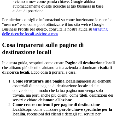
«vicino a me» come parola chiave, Google abbina
automaticamente queste ricerche al tuo business in base
ai dati di posizione.
Per ulteriori consigli e informazioni su come funzionano le ricerche
“near me” e su come puoi ottimizzare il tuo sito web e Google
Business Profile per questo, consulta la nostra guida su
targeting
delle ricerche locali «vicino a me»
.
Cosa imparerai sulle pagine di
destinazione locali
In questa guida, scoprirai come creare
Pagine di destinazione locali
che attirano più clienti e aiutano la tua azienda a dominare
risultati
di ricerca locali
. Ecco cosa ti porterai a casa:
Come strutturare una pagina locale
Imparerai gli elementi
essenziali di una pagina di destinazione locale ad alta
conversione, in modo che la tua pagina non venga solo
trovata, ma porti anche più clienti, come
titoli
, descrizioni dei
servizi e chiaro
chiamate all'azione
.
Come creare contenuti per pagine di destinazione
locali
Scopri come utilizzare
parole chiave specifiche per la
località
, recensioni dei clienti e dettagli sui servizi per