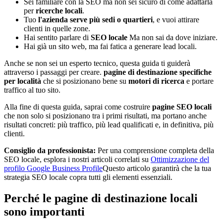
Sei familiare con la SEO ma non sei sicuro di come adattarla
per
ricerche locali
.
Tuo
l'azienda serve più sedi o quartieri
, e vuoi attirare
clienti in quelle zone.
Hai sentito parlare di
SEO locale
Ma non sai da dove iniziare.
Hai già un sito web, ma fai fatica a generare lead locali.
Anche se non sei un esperto tecnico, questa guida ti guiderà
attraverso i passaggi per creare.
pagine di destinazione specifiche
per località
che si posizionano bene su
motori di ricerca
e portare
traffico al tuo sito.
Alla fine di questa guida, saprai come costruire
pagine SEO locali
che non solo si posizionano tra i primi risultati, ma portano anche
risultati concreti: più traffico, più lead qualificati e, in definitiva, più
clienti.
Consiglio da professionista:
Per una comprensione completa della
SEO locale, esplora i nostri articoli correlati su
Ottimizzazione del
profilo Google Business Profile
Questo articolo garantirà che la tua
strategia SEO locale copra tutti gli elementi essenziali.
Perché le pagine di destinazione locali
sono importanti