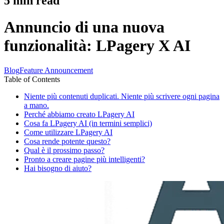
5
min read
Annuncio di una nuova
funzionalità: LPagery X AI
Blog
Feature Announcement
Table of Contents
Niente più contenuti duplicati. Niente più scrivere ogni pagina
a mano.
Perché abbiamo creato LPagery AI
Cosa fa LPagery AI (in termini semplici)
Come utilizzare LPagery AI
Cosa rende potente questo?
Qual è il prossimo passo?
Pronto a creare pagine più intelligenti?
Hai bisogno di aiuto?