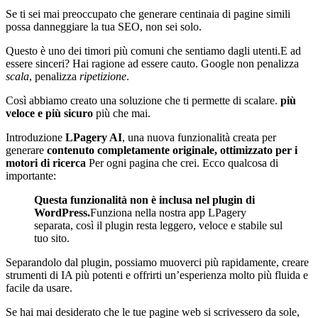
Se ti sei mai preoccupato che generare centinaia di pagine simili
possa danneggiare la tua SEO, non sei solo.
Questo è uno dei timori più comuni che sentiamo dagli utenti.E ad
essere sinceri? Hai ragione ad essere cauto. Google non penalizza
scala
, penalizza
ripetizione
.
Così abbiamo creato una soluzione che ti permette di scalare.
più
veloce e più sicuro
più che mai.
Introduzione
LPagery AI
, una nuova funzionalità creata per
generare
contenuto completamente originale, ottimizzato per i
motori di ricerca
Per ogni pagina che crei. Ecco qualcosa di
importante:
Questa funzionalità non è inclusa nel plugin di
WordPress.
Funziona nella nostra app LPagery
separata, così il plugin resta leggero, veloce e stabile sul
tuo sito.
Separandolo dal plugin, possiamo muoverci più rapidamente, creare
strumenti di IA più potenti e offrirti un’esperienza molto più fluida e
facile da usare.
Se hai mai desiderato che le tue pagine web si scrivessero da sole,