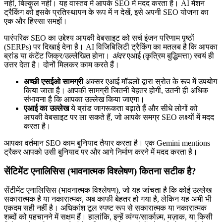
नहीं, बिल्कुल नहीं। यह वास्तव में आपके SEO में मदद करता है। AI मेंशन
ट्रैकिंग को इसके प्रतिस्थापन के रूप में न देखें, इसे अपनी SEO योजना का
एक और हिस्सा समझें।
पारंपरिक SEO का उद्देश्य आपकी वेबसाइट को सर्च इंजन परिणाम पृष्ठों
(SERPs) पर दिखाई देना है। AI विजिबिलिटी ट्रैकिंग का मतलब है कि आपका
ब्रांड या कंटेंट जिक्र/उल्लेखित होना।
अंदर
एआई (कृत्रिम बुद्धिमत्ता) स्वयं ही
उत्तर देता है। दोनों मिलकर काम करते हैं।
अच्छी एसईओ सामग्री
अक्सर एआई मॉडलों द्वारा स्रोत के रूप में उपयोग
किया जाता है। आपकी सामग्री जितनी बेहतर होगी, उतनी ही अधिक
संभावना है कि आपका उल्लेख किया जाएगा।
एआई का उल्लेख
ये ब्रांड जागरूकता बढ़ाते हैं और सीधे लोगों को
आपकी वेबसाइट पर ला सकते हैं, जो आपके समग्र SEO लक्ष्यों में मदद
करता है।
आपका वर्तमान SEO काम बुनियाद तैयार करता है। एक Gemini mentions
ट्रैकर आपको उसी बुनियाद पर और आगे निर्माण करने में मदद करता है।
सेंटिमेंट एनालिसिस (भावनात्मक विश्लेषण) कितना सटीक है?
सेंटीमेंट एनालिसिस (भावनात्मक विश्लेषण), जो यह जांचता है कि कोई उल्लेख
सकारात्मक है या नकारात्मक, अब काफी बेहतर हो गया है, लेकिन यह अभी भी
एकदम सही नहीं है। अधिकांश टूल स्पष्ट रूप से सकारात्मक या नकारात्मक
शब्दों को पहचानने में सक्षम हैं। हालांकि, इन्हें व्यंग्य/सार्काज़्म, मज़ाक, या किसी