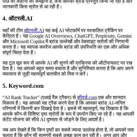
पीछे की कहानी को समझना है, कैसे आपका ब्रांड प्रस्तुत किया जा रहा है और
जानकारी किस स्रोत से आ रही है।
4. ऑटरली.AI
यहाँ की टीम
ओटरली.AI
यह कई AI प्लेटफ़ॉर्म पर स्वचालित ट्रैकिंग पर
केंद्रित है। यह Google AI Overviews, ChatGPT, Perplexity, Gemini
और Microsoft Copilot में ब्रांड उल्लेखों और वेबसाइट स्रोतों की निगरानी
करता है। यह व्यापक कवरेज आपके ब्रांड की उपस्थिति का एक और अधिक
संपूर्ण चित्र देता है।
यह टूल मूल रूप से आपके AI की सुनने की प्रक्रिया को ऑटोपायलट पर रख
देता है। यह आपको बहुत समय बचाता है और सुनिश्चित करता है कि आप अपने
व्यवसाय से जुड़ी महत्वपूर्ण बातचीत को मिस न करें।
5. Keyword.com
“AI Rank Tracker” (एआई रैंक ट्रैकर) से
कीवर्ड.com
एक और शानदार
विकल्प है। यह आपको यह ट्रैक करने देता है कि आपका ब्रांड AI-जनित
परिणामों में कितनी बार दिखाई देता है। इससे भी महत्वपूर्ण, यह दिखाता है कि
आपके कौन‑से विशिष्ट पृष्ठ स्रोतों के रूप में उपयोग किए जा रहे हैं। यह आपकी
कंटेंट योजना को सीधे AI दृश्यता से जोड़ने के लिए आदर्श है।
जब आप देखते हैं कि किन पृष्ठों का सबसे ज्यादा उल्लेख होता है, तो आपको पता
चलता है कि कौन सी सामग्री सबसे अच्छा काम कर रही है। अगर आप और