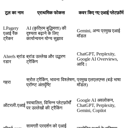
टूल का नाम
प्राथमिक फोकस
कवर किए गए एआई प्लेटफ़ॉर्म
LPagery
AI (कृत्रिम बुद्धिमत्ता) की
Gemini, अन्य प्रमुख एआई
एआई रैंक
दृश्यता बढ़ाने के लिए
मॉडल
ट्रैकर
कार्यान्वयन योग्य सुझाव
ChatGPT, Perplexity,
Ahrefs ब्रांड
ब्रांड उल्लेख और उद्धरण
Google AI Overviews,
रडार
ट्रैकिंग
आदि।
स्रोत ट्रैकिंग, भावना विश्लेषण,
प्रमुख एलएलएम्स (बड़े भाषा
गहरा
प्रॉम्प्ट अंतर्दृष्टि
मॉडल)
Google AI अवलोकन,
स्वचालित, विभिन्न प्लेटफ़ॉर्मों
ऑटरली.एआई
ChatGPT, Perplexity,
पर उल्लेखों की ट्रैकिंग
Gemini, Copilot
सामग्री प्रदर्शन को एआई