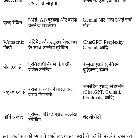
कीवर्ड.com
जनरेटिव एआई के परिणाम
दृश्यता से जोड़ना
एआई (AI) दृश्यता और ब्रांड
Gemini और अन्य एआई सर्च
एसई रैंकिंग
उल्लेख विश्लेषण
मोड
Writesonic
सेंटिमेंट और उद्धरण विश्लेषण
ChatGPT, Perplexity,
जियो
के साथ उल्लेख ट्रैकिंग
Gemini, आदि.
प्रतिस्पर्धी बेंचमार्किंग और
प्रमुख एआई (कृत्रिम
पीक.एआई
स्रोत ट्रैकिंग
बुद्धिमत्ता) इंजन
जनरेटिव एआई प्लेटफ़ॉर्म
ब्रांड धारणा की वास्तविक-
स्क्रंच एआई
(ChatGPT, Gemini,
समय निगरानी
Perplexity, आदि)
प्रॉम्प्ट-विशिष्ट ब्रांड उल्लेख
मॉर्निंगस्कोर
चैटजीपीटी
ट्रैकिंग
इस अवलोकन को ध्यान में रखते हुए, आइए गहराई से देखें कि प्रत्येक उपकरण