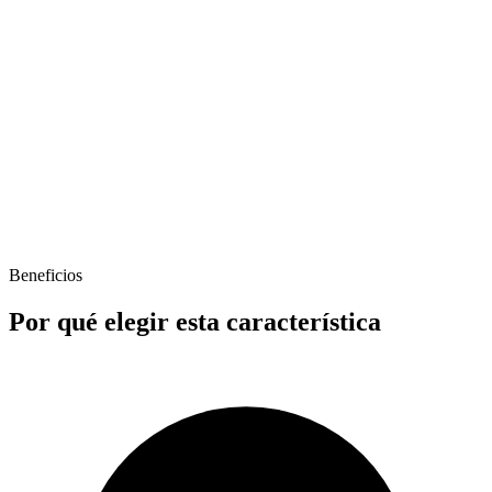
Beneficios
Service Area (25mi radius)
Por qué elegir esta característica