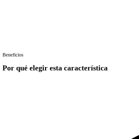
Frequency
Daily
Time
2:00 AM
Beneficios
Source File
services-google-sheet
Por qué elegir esta característica