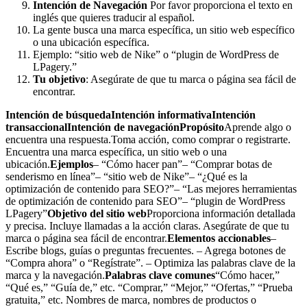
Intención de Navegación
Por favor proporciona el texto en
inglés que quieres traducir al español.
La gente busca una marca específica, un sitio web específico
o una ubicación específica.
Ejemplo: “sitio web de Nike” o “plugin de WordPress de
LPagery.”
Tu objetivo
: Asegúrate de que tu marca o página sea fácil de
encontrar.
Intención de búsquedaIntención informativaIntención
transaccionalIntención de navegaciónPropósito
Aprende algo o
encuentra una respuesta.Toma acción, como comprar o registrarte.
Encuentra una marca específica, un sitio web o una
ubicación.
Ejemplos
– “Cómo hacer pan”– “Comprar botas de
senderismo en línea”– “sitio web de Nike”– “¿Qué es la
optimización de contenido para SEO?”– “Las mejores herramientas
de optimización de contenido para SEO”– “plugin de WordPress
LPagery”
Objetivo del sitio web
Proporciona información detallada
y precisa. Incluye llamadas a la acción claras. Asegúrate de que tu
marca o página sea fácil de encontrar.
Elementos accionables
–
Escribe blogs, guías o preguntas frecuentes. – Agrega botones de
“Compra ahora” o “Regístrate”. – Optimiza las palabras clave de la
marca y la navegación.
Palabras clave comunes
“Cómo hacer,”
“Qué es,” “Guía de,” etc. “Comprar,” “Mejor,” “Ofertas,” “Prueba
gratuita,” etc. Nombres de marca, nombres de productos o