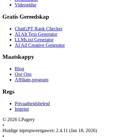
Videogidse
Gratis Gereedskap
ChatGPT Rank Checker
AI Alt Text Generator
LLMs.txt Generator
AI Ad Creative Generator
Maatskappy
Blog
Oor Ons
Affiliate-program
Regs
Privaatheidsbeleid
Imprint
©
2026
LPagery
•
Huidige inpropweergawes
:
2.4.11
(Jan 18, 2026)
•