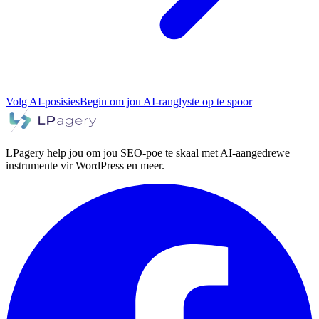
Volg AI-posisies
Begin om jou AI-ranglyste op te spoor
LPagery help jou om jou SEO-poe te skaal met AI-aangedrewe
instrumente vir WordPress en meer.