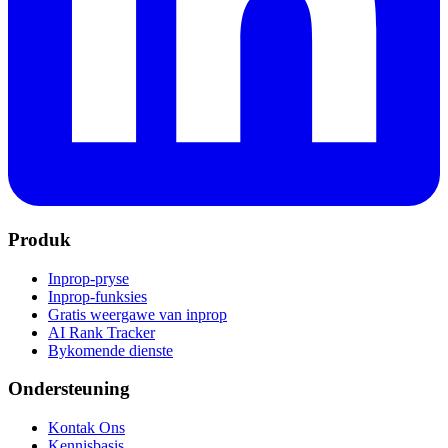
Produk
Inprop-pryse
Inprop-funksies
Gratis weergawe van inprop
AI Rank Tracker
Bykomende dienste
Ondersteuning
Kontak Ons
Kennisbasis