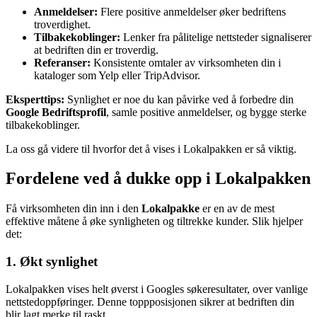
Anmeldelser:
Flere positive anmeldelser øker bedriftens
troverdighet.
Tilbakekoblinger:
Lenker fra pålitelige nettsteder signaliserer
at bedriften din er troverdig.
Referanser:
Konsistente omtaler av virksomheten din i
kataloger som Yelp eller TripAdvisor.
Eksperttips:
Synlighet er noe du kan påvirke ved å forbedre din
Google Bedriftsprofil
, samle positive anmeldelser, og bygge sterke
tilbakekoblinger.
La oss gå videre til hvorfor det å vises i Lokalpakken er så viktig.
Fordelene ved å dukke opp i Lokalpakken
Få virksomheten din inn i den
Lokalpakke
er en av de mest
effektive måtene å øke synligheten og tiltrekke kunder. Slik hjelper
det:
1. Økt synlighet
Lokalpakken vises helt øverst i Googles søkeresultater, over vanlige
nettstedoppføringer. Denne toppposisjonen sikrer at bedriften din
blir lagt merke til raskt.