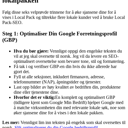
lokalpakken
Følg disse seks velprøvde trinnene for å øke sjansene dine for å
vises i Local Pack og tiltrekke flere lokale kunder ved å bruke Local
Pack-SEO.
Steg 1: Optimaliser Din Google Forretningsprofil
(GBP)
Hva du bør gjøre:
Vennligst oppgi den engelske teksten du
vil at jeg skal oversette til norsk. Jeg vil da levere en SEO-
optimalisert oversettelse som bevarer tone, stil og formatering.
Få tak i og verifiser GBP-en din hvis du ikke allerede har
gjort det.
Fyll ut alle seksjoner, inkludert firmanavn, adresse,
telefonnummer (NAP), åpningstider og tjenester.
Last opp bilder av høy kvalitet av bedriften din, produktene
dine eller tjenestene dine.
Hvorfor det er viktig:
En komplett og optimalisert GBP
(tidligere kjent som Google Min Bedrift) hjelper Google med
å matche virksomheten din med relevante lokale søk, noe som
øker sjansene dine for å vises i den lokale pakken.
Les mer:
Vennligst lim inn teksten på engelsk som skal oversettes til
norsk.
Slik optimaliserer du din Google-bedriftsprofil
.