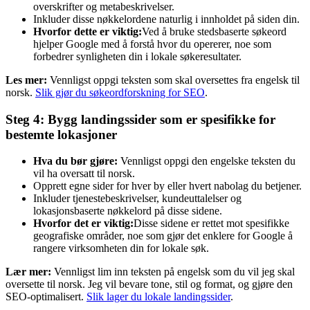
overskrifter og metabeskrivelser.
Inkluder disse nøkkelordene naturlig i innholdet på siden din.
Hvorfor dette er viktig:
Ved å bruke stedsbaserte søkeord
hjelper Google med å forstå hvor du opererer, noe som
forbedrer synligheten din i lokale søkeresultater.
Les mer:
Vennligst oppgi teksten som skal oversettes fra engelsk til
norsk.
Slik gjør du søkeordforskning for SEO
.
Steg 4: Bygg landingssider som er spesifikke for
bestemte lokasjoner
Hva du bør gjøre:
Vennligst oppgi den engelske teksten du
vil ha oversatt til norsk.
Opprett egne sider for hver by eller hvert nabolag du betjener.
Inkluder tjenestebeskrivelser, kundeuttalelser og
lokasjonsbaserte nøkkelord på disse sidene.
Hvorfor det er viktig:
Disse sidene er rettet mot spesifikke
geografiske områder, noe som gjør det enklere for Google å
rangere virksomheten din for lokale søk.
Lær mer:
Vennligst lim inn teksten på engelsk som du vil jeg skal
oversette til norsk. Jeg vil bevare tone, stil og format, og gjøre den
SEO-optimalisert.
Slik lager du lokale landingssider
.