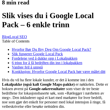
8
min read
Slik vises du i Google Local
Pack – 6 enkle trinn
Blog
Local SEO
Table of Contents
Hvorfor Bør Du Bry Deg Om Google Local Pack?
Slik fungerer Google Local Pack
Fordelene ved å dukke opp i Lokalpakken
6 trinn for å få bedriften din inn i lokalpakken
Vanlige feil å unngå
Konklusjon: Hvorfor Google Local Pack bør være målet ditt
Hvis du vil ha flere lokale kunder, er det å komme inn i den
Lokalpakke (også kalt Google Maps-pakke)
er nøkkelen. Dette er
boksen øverst på
Google-søkeresultater
som viser de tre beste
bedriftene for lokasjonsbaserte søk, som «Rørlegger i nærheten av
meg». Den inkluderer også et kart med markører for hver bedrift,
noe som gjør det enkelt for personer med lokal intensjon å ringe, få
veibeskrivelse eller besøke nettsiden din.