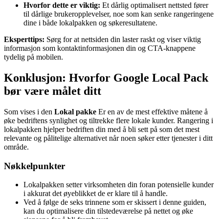
Hvorfor dette er viktig:
Et dårlig optimalisert nettsted fører
til dårlige brukeropplevelser, noe som kan senke rangeringene
dine i både lokalpakken og søkeresultatene.
Eksperttips:
Sørg for at nettsiden din laster raskt og viser viktig
informasjon som kontaktinformasjonen din og CTA-knappene
tydelig på mobilen.
Konklusjon: Hvorfor Google Local Pack
bør være målet ditt
Som vises i den
Lokal pakke
Er en av de mest effektive måtene å
øke bedriftens synlighet og tiltrekke flere lokale kunder. Rangering i
lokalpakken hjelper bedriften din med å bli sett på som det mest
relevante og pålitelige alternativet når noen søker etter tjenester i ditt
område.
Nøkkelpunkter
Lokalpakken setter virksomheten din foran potensielle kunder
i akkurat det øyeblikket de er klare til å handle.
Ved å følge de seks trinnene som er skissert i denne guiden,
kan du optimalisere din tilstedeværelse på nettet og øke