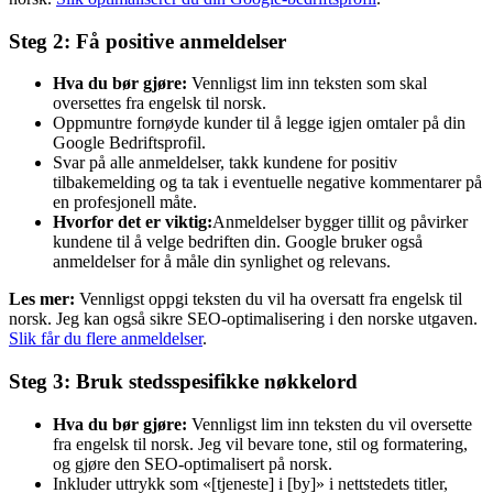
Steg 2: Få positive anmeldelser
Hva du bør gjøre:
Vennligst lim inn teksten som skal
oversettes fra engelsk til norsk.
Oppmuntre fornøyde kunder til å legge igjen omtaler på din
Google Bedriftsprofil.
Svar på alle anmeldelser, takk kundene for positiv
tilbakemelding og ta tak i eventuelle negative kommentarer på
en profesjonell måte.
Hvorfor det er viktig:
Anmeldelser bygger tillit og påvirker
kundene til å velge bedriften din. Google bruker også
anmeldelser for å måle din synlighet og relevans.
Les mer:
Vennligst oppgi teksten du vil ha oversatt fra engelsk til
norsk. Jeg kan også sikre SEO-optimalisering i den norske utgaven.
Slik får du flere anmeldelser
.
Steg 3: Bruk stedsspesifikke nøkkelord
Hva du bør gjøre:
Vennligst lim inn teksten du vil oversette
fra engelsk til norsk. Jeg vil bevare tone, stil og formatering,
og gjøre den SEO-optimalisert på norsk.
Inkluder uttrykk som «[tjeneste] i [by]» i nettstedets titler,