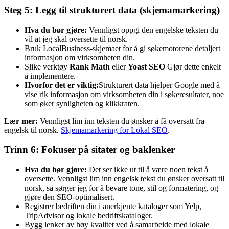
Steg 5: Legg til strukturert data (skjemamarkering)
Hva du bør gjøre:
Vennligst oppgi den engelske teksten du
vil at jeg skal oversette til norsk.
Bruk LocalBusiness-skjemaet for å gi søkemotorene detaljert
informasjon om virksomheten din.
Slike verktøy
Rank Math
eller
Yoast SEO
Gjør dette enkelt
å implementere.
Hvorfor det er viktig:
Strukturert data hjelper Google med å
vise rik informasjon om virksomheten din i søkeresultater, noe
som øker synligheten og klikkraten.
Lær mer:
Vennligst lim inn teksten du ønsker å få oversatt fra
engelsk til norsk.
Skjemamarkering for Lokal SEO
.
Trinn 6: Fokuser på sitater og baklenker
Hva du bør gjøre:
Det ser ikke ut til å være noen tekst å
oversette. Vennligst lim inn engelsk tekst du ønsker oversatt til
norsk, så sørger jeg for å bevare tone, stil og formatering, og
gjøre den SEO-optimalisert.
Registrer bedriften din i anerkjente kataloger som Yelp,
TripAdvisor og lokale bedriftskataloger.
Bygg lenker av høy kvalitet ved å samarbeide med lokale