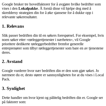
Google bruker tre hovedfaktorer for å avgjøre hvilke bedrifter som
vises i den
Lokalpakke
. Å forstå disse vil hjelpe deg med å
skreddersy strategien din for å øke sjansene for å dukke opp i
relevante søkeresultater.
1. Relevans
Slik passer bedriften din til en søkers forespørsel. For eksempel, hvis
noen søker etter «rørleggertjenester i nærheten», vil Google
prioritere dedikerte rørleggerbedrifter fremfor generelle
entreprenører som tilbyr rørleggertjenester som bare en av tjenestene
deres.
2. Avstand
Google vurderer hvor nær bedriften din er den som gjør søket. Jo
nærmere du er, desto større er sannsynligheten for at du vises i Local
Pack.
3. Synlighet
Dette handler om hvor kjent og pålitelig bedriften din er. Google ser
på faktorer som: