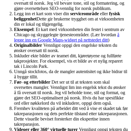
oversatt til norsk. Jeg vil bevare tone, stil og formatering, og
gjøre oversettelsen SEO-vennlig for norsk publikum.
Legg inn et kart som viser din
serviceområde
eller
fysisk
beliggenhet
Dette gir brukerne trygghet om at virksomheten
din er lokal og tilgjengelig.
Eksempel
: Et kart med virksomheten din festet i sentrum av
Chicago og skyggelegte tjenesteområder. (Lær hvordan
å
legge inn en Google Maps-widget på nettstedet ditt
)
Originalbilder
Vennligst oppgi den engelske teksten du
ønsker oversatt til norsk.
Inkluder ekte bilder av teamet ditt, kjøretøyene og fullførte
takprosjekter. For eksempel, vis et bilde av et nylig reparert
tak i Lincoln Park.
Unngå stockfotos, da de mangler autentisitet og ikke bidrar til
å bygge tillit.
Før- og etterbilder
Det ser ut til at teksten som skal
oversettes mangler. Vennligst lim inn engelsk tekst du ønsker
å få oversatt til norsk. Jeg vil beholde tone, stil og format, og
gjøre det SEO-optimalisert på norsk. Hvis du har spesifikke
ord eller nøkkelord du vil inkludere, oppgi dem også.
Fremhev kvaliteten på arbeidet ditt ved å vise et skadet tak før
takreparasjonen og dets perfekte tilstand etter takreparasjonen.
Dette visuelle beviset forsterker din ekspertise innen
takreparasjon.
Videoer eller 360° virtuelle turer
Vennligst oppgi teksten du