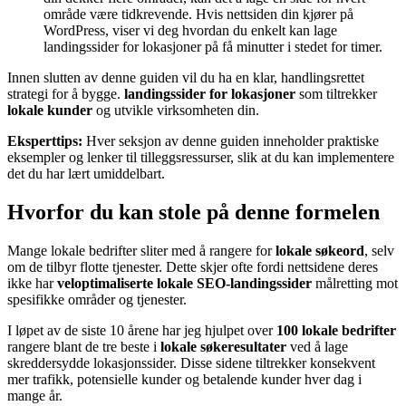
område være tidkrevende. Hvis nettsiden din kjører på
WordPress, viser vi deg hvordan du enkelt kan lage
landingssider for lokasjoner på få minutter i stedet for timer.
Innen slutten av denne guiden vil du ha en klar, handlingsrettet
strategi for å bygge.
landingssider for lokasjoner
som tiltrekker
lokale kunder
og utvikle virksomheten din.
Eksperttips:
Hver seksjon av denne guiden inneholder praktiske
eksempler og lenker til tilleggsressurser, slik at du kan implementere
det du har lært umiddelbart.
Hvorfor du kan stole på denne formelen
Mange lokale bedrifter sliter med å rangere for
lokale søkeord
, selv
om de tilbyr flotte tjenester. Dette skjer ofte fordi nettsidene deres
ikke har
veloptimaliserte lokale SEO-landingssider
målretting mot
spesifikke områder og tjenester.
I løpet av de siste 10 årene har jeg hjulpet over
100 lokale bedrifter
rangere blant de tre beste i
lokale søkeresultater
ved å lage
skreddersydde lokasjonssider. Disse sidene tiltrekker konsekvent
mer trafikk, potensielle kunder og betalende kunder hver dag i
mange år.