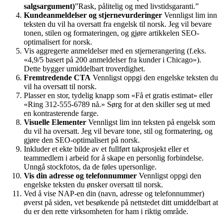
salgsargument)
”Rask, pålitelig og med livstidsgaranti.”
Kundeanmeldelser og stjernevurderinger
Vennligst lim inn
teksten du vil ha oversatt fra engelsk til norsk. Jeg vil bevare
tonen, stilen og formateringen, og gjøre artikkelen SEO-
optimalisert for norsk.
Vis aggregerte anmeldelser med en stjernerangering (f.eks.
«4,9/5 basert på 200 anmeldelser fra kunder i Chicago»).
Dette bygger umiddelbart troverdighet.
Fremtredende CTA
Vennligst oppgi den engelske teksten du
vil ha oversatt til norsk.
Plasser en stor, tydelig knapp som «Få et gratis estimat» eller
«Ring 312-555-6789 nå.» Sørg for at den skiller seg ut med
en kontrasterende farge.
Visuelle Elementer
Vennligst lim inn teksten på engelsk som
du vil ha oversatt. Jeg vil bevare tone, stil og formatering, og
gjøre den SEO-optimalisert på norsk.
Inkluder et ekte bilde av et fullført takprosjekt eller et
teammedlem i arbeid for å skape en personlig forbindelse.
Unngå stockfotos, da de føles upersonlige.
Vis din adresse og telefonnummer
Vennligst oppgi den
engelske teksten du ønsker oversatt til norsk.
Ved å vise NAP-en din (navn, adresse og telefonnummer)
øverst på siden, vet besøkende på nettstedet ditt umiddelbart at
du er den rette virksomheten for ham i riktig område.