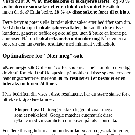
Visste du at
30 % av mobilsøkene er lokasjonsbaserte.
, og
78 %
av brukerne som søker etter en lokal virksomhet
Besøk det
innen én dag? Enda bedre,
28 % av disse søkene fører til et kjøp
.
Dette betyr at potensielle kunder aktivt søker etter bedrifter som din.
Ved å dukke opp i
lokale søkeresultater
, du kan tiltrekke disse
kundene, generere trafikk og øke salget, uten å bruke en krone på
annonser. Når du
Lokal søkemotoroptimalisering
Når den er satt
opp, gir den langvarige resultater med minimalt vedlikehold.
Optimalisere for “Nær meg”-søk
«Nær meg»-søk
Ord som “coffee shop near me” har blitt en viktig
drivkraft for lokal trafikk, spesielt på mobilen. Disse søkene er svært
handlingsorienterte: mer enn
80 % resulterer i et besøk eller en
interaksjon innen 24 timer.
.
Hvis bedriften din vises i disse resultatene, har du større sjanse for å
tiltrekke kjøpsklare kunder.
Eksperttips:
Du trenger ikke å legge til «nær meg»
som et nøkkelord, Google matcher automatisk disse
søkene med virksomheten din basert på lokasjonsdata.
For flere tips og informasjon om hvordan «nær meg»-søk fungerer,