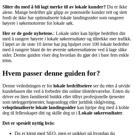
Sliter du med å bli lagt merke til av lokale kunder?
Du er ikke
alene. Mange bedrifter går glipp av potensielle kunder rett og slett
fordi de ikke har optimaliserte lokale landingssider som rangerer
høyere i søkemotorene for lokale søk.
Her er de gode nyhetene.
: Lokale sider kan hjelpe bedriften din
med å rangere høyere i lokale søkeresultater og tiltrekke mer trafikk.
I løpet av de siste 10 årene har jeg hjulpet over 100 lokale bedrifter
med å rangere blant de tre øverste søkeresultatene ved å lage slike
sider. Denne guiden viser deg hvordan du gjør det i bare fem enkle
trinn.
Hvem passer denne guiden for?
Denne veiledningen er for
lokale bedriftseiere
ser du etter å utvide
kundebasen din ved å forbedre din online tilstedeværelse. Enten du
driver en liten familieeid butikk eller tilbyr profesjonelle tjenester
som rørleggertjenester, hageanlegg eller juridisk rådgivning,
veloptimaliserte lokale landingssider
kan hjelpe deg med å koble
deg til fellesskapet ditt og skille deg ut i
Lokale søkeresultater
.
Det er spesielt nyttig hvis:
Du er kjent med SEO, men er usikker på hvordan du