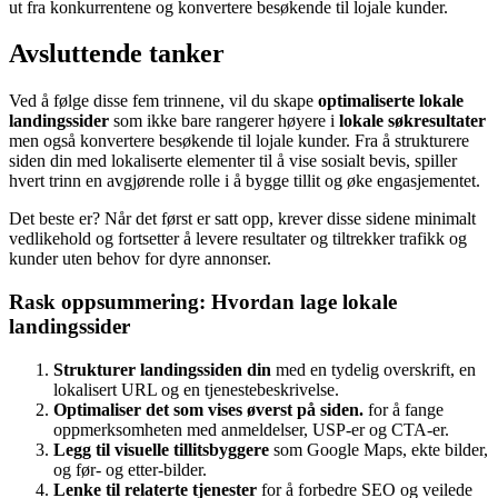
ut fra konkurrentene og konvertere besøkende til lojale kunder.
Avsluttende tanker
Ved å følge disse fem trinnene, vil du skape
optimaliserte lokale
landingssider
som ikke bare rangerer høyere i
lokale søkresultater
men også konvertere besøkende til lojale kunder. Fra å strukturere
siden din med lokaliserte elementer til å vise sosialt bevis, spiller
hvert trinn en avgjørende rolle i å bygge tillit og øke engasjementet.
Det beste er? Når det først er satt opp, krever disse sidene minimalt
vedlikehold og fortsetter å levere resultater og tiltrekker trafikk og
kunder uten behov for dyre annonser.
Rask oppsummering: Hvordan lage lokale
landingssider
Strukturer landingssiden din
med en tydelig overskrift, en
lokalisert URL og en tjenestebeskrivelse.
Optimaliser det som vises øverst på siden.
for å fange
oppmerksomheten med anmeldelser, USP-er og CTA-er.
Legg til visuelle tillitsbyggere
som Google Maps, ekte bilder,
og før- og etter-bilder.
Lenke til relaterte tjenester
for å forbedre SEO og veilede