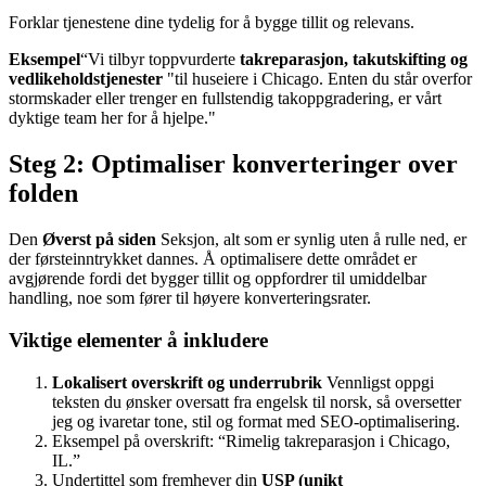
Forklar tjenestene dine tydelig for å bygge tillit og relevans.
Eksempel
“Vi tilbyr toppvurderte
takreparasjon, takutskifting og
vedlikeholdstjenester
"til huseiere i Chicago. Enten du står overfor
stormskader eller trenger en fullstendig takoppgradering, er vårt
dyktige team her for å hjelpe."
Steg 2: Optimaliser konverteringer over
folden
Den
Øverst på siden
Seksjon, alt som er synlig uten å rulle ned, er
der førsteinntrykket dannes. Å optimalisere dette området er
avgjørende fordi det bygger tillit og oppfordrer til umiddelbar
handling, noe som fører til høyere konverteringsrater.
Viktige elementer å inkludere
Lokalisert overskrift og underrubrik
Vennligst oppgi
teksten du ønsker oversatt fra engelsk til norsk, så oversetter
jeg og ivaretar tone, stil og format med SEO-optimalisering.
Eksempel på overskrift: “Rimelig takreparasjon i Chicago,
IL.”
Undertittel som fremhever din
USP (unikt