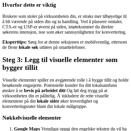
Hvorfor dette er viktig
Brukere som stoler på virksomheten din, er straks mer tilbøyelige til
å bli værende på siden din og ta handling. Ved å plassere omtaler,
CTA-er og USP-er øverst på siden, imøtekommer du direkte
søkerens intensjon, noe som øker sannsynligheten for konvertering.
Eksperttips:
Sørg for at denne seksjonen er mobilvennlig, ettersom
de fleste
lokale søk
utføres på smarttelefoner.
Steg 3: Legg til visuelle elementer som
bygger tillit
Visuelle elementer spiller en avgjørende rolle i å bygge tillit og holde
besøkende engasjerte. Potensielle kunder fra ditt lokalsamfunn
ønsker å se
bevis på arbeidet ditt
Og føl deg trygg på at
virksomheten din er pålitelig. Å inkludere de rette visuelle
elementene på din
lokale sider
øker troverdighet og
konverteringsrater blant din lokale målgruppe.
Nøkkelvisuelle elementer
Google Maps
Vennligst oppgi den engelske teksten du vil ha