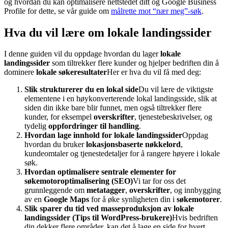
og hvordan du kan optimalisere nettstedet ditt og Google Business
Profile for dette, se vår guide om
målrette mot “nær meg”-søk
.
Hva du vil lære om lokale landingssider
I denne guiden vil du oppdage hvordan du lager
lokale
landingssider
som tiltrekker flere kunder og hjelper bedriften din å
dominere
lokale søkeresultater
Her er hva du vil få med deg:
Slik strukturerer du en lokal side
Du vil lære de viktigste
elementene i en høykonverterende lokal landingsside, slik at
siden din ikke bare blir funnet, men også tiltrekker flere
kunder, for eksempel
overskrifter
, tjenestebeskrivelser, og
tydelig
oppfordringer til handling
.
Hvordan lage innhold for lokale landingssider
Oppdag
hvordan du bruker
lokasjonsbaserte nøkkelord
,
kundeomtaler og tjenestedetaljer for å rangere høyere i lokale
søk.
Hvordan optimalisere sentrale elementer for
søkemotoroptimalisering (SEO)
Vi tar for oss det
grunnleggende om
metatagger
,
overskrifter
, og innbygging
av en
Google Maps
for å øke synligheten din i
søkemotorer
.
Slik sparer du tid ved masseproduksjon av lokale
landingssider (Tips til WordPress-brukere)
Hvis bedriften
din dekker flere områder, kan det å lage en side for hvert