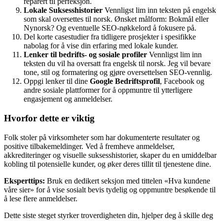
reparert til perfeksjon.
Lokale Suksesshistorier
Vennligst lim inn teksten på engelsk
som skal oversettes til norsk. Ønsket målform: Bokmål eller
Nynorsk? Og eventuelle SEO-nøkkelord å fokusere på.
Del korte casestudier fra tidligere prosjekter i spesifikke
nabolag for å vise din erfaring med lokale kunder.
Lenker til bedrifts- og sosiale profiler
Vennligst lim inn
teksten du vil ha oversatt fra engelsk til norsk. Jeg vil bevare
tone, stil og formatering og gjøre oversettelsen SEO-vennlig.
Oppgi lenker til dine
Google Bedriftsprofil
, Facebook og
andre sosiale plattformer for å oppmuntre til ytterligere
engasjement og anmeldelser.
Hvorfor dette er viktig
Folk stoler på virksomheter som har dokumenterte resultater og
positive tilbakemeldinger. Ved å fremheve anmeldelser,
akkrediteringer og visuelle suksesshistorier, skaper du en umiddelbar
kobling til potensielle kunder, og øker deres tillit til tjenestene dine.
Eksperttips:
Bruk en dedikert seksjon med tittelen «Hva kundene
våre sier» for å vise sosialt bevis tydelig og oppmuntre besøkende til
å lese flere anmeldelser.
Dette siste steget styrker troverdigheten din, hjelper deg å skille deg