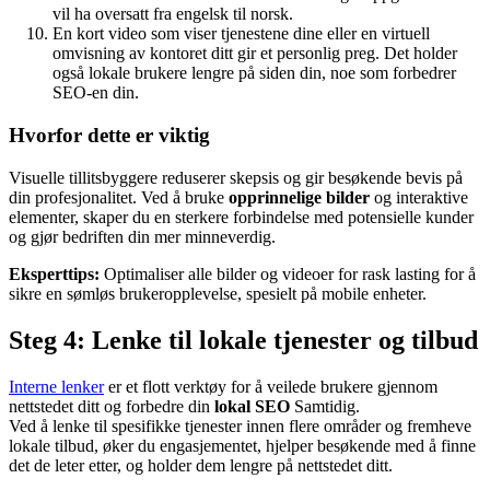
vil ha oversatt fra engelsk til norsk.
En kort video som viser tjenestene dine eller en virtuell
omvisning av kontoret ditt gir et personlig preg. Det holder
også lokale brukere lengre på siden din, noe som forbedrer
SEO-en din.
Hvorfor dette er viktig
Visuelle tillitsbyggere reduserer skepsis og gir besøkende bevis på
din profesjonalitet. Ved å bruke
opprinnelige bilder
og interaktive
elementer, skaper du en sterkere forbindelse med potensielle kunder
og gjør bedriften din mer minneverdig.
Eksperttips:
Optimaliser alle bilder og videoer for rask lasting for å
sikre en sømløs brukeropplevelse, spesielt på mobile enheter.
Steg 4: Lenke til lokale tjenester og tilbud
Interne lenker
er et flott verktøy for å veilede brukere gjennom
nettstedet ditt og forbedre din
lokal SEO
Samtidig.
Ved å lenke til spesifikke tjenester innen flere områder og fremheve
lokale tilbud, øker du engasjementet, hjelper besøkende med å finne
det de leter etter, og holder dem lengre på nettstedet ditt.