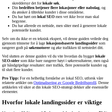
skreddersyr det for
lokale søk
.
Din
bedriften betjener flere lokasjoner eller nabolag
, og
du ønsker å tiltrekke kunder i disse områdene.
Du har hørt om
lokal SEO
men vet ikke hvor man skal
begynne.
Du har allerede en nettside, men sliter med å generere lokale
potensielle kunder.
Selv om du ikke er en teknisk ekspert, vil denne guiden veilede deg
gjennom trinnene for å lage
lokasjonsbaserte landingssider
som
rangerer godt på
søkemotorer
og øke trafikken til nettstedet ditt.
Ved slutten av denne guiden vil du vite hvordan du bygger
lokale
SEO-sider
som ikke bare rangerer høyt i søkeresultatene, men også
gir håndgripelige resultater: mer trafikk, flere potensielle kunder og
til slutt flere kunder.
Pro Tipp:
For en helhetlig forståelse av lokal SEO, utforsk våre
relaterte artikler om
Optimalisering av Google Bedriftsprofil
. Denne
artikkelen vil sikre at din lokale SEO-strategi dekker alle essensielle
elementer.
Hvorfor lokale landingssider er viktige