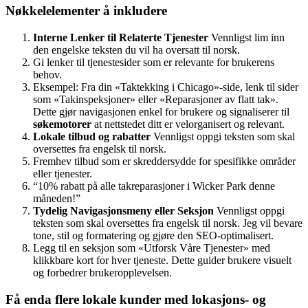
Nøkkelelementer å inkludere
Interne Lenker til Relaterte Tjenester
Vennligst lim inn
den engelske teksten du vil ha oversatt til norsk.
Gi lenker til tjenestesider som er relevante for brukerens
behov.
Eksempel: Fra din «Taktekking i Chicago»-side, lenk til sider
som «Takinspeksjoner» eller «Reparasjoner av flatt tak».
Dette gjør navigasjonen enkel for brukere og signaliserer til
søkemotorer
at nettstedet ditt er velorganisert og relevant.
Lokale tilbud og rabatter
Vennligst oppgi teksten som skal
oversettes fra engelsk til norsk.
Fremhev tilbud som er skreddersydde for spesifikke områder
eller tjenester.
“10% rabatt på alle takreparasjoner i Wicker Park denne
måneden!”
Tydelig Navigasjonsmeny eller Seksjon
Vennligst oppgi
teksten som skal oversettes fra engelsk til norsk. Jeg vil bevare
tone, stil og formatering og gjøre den SEO-optimalisert.
Legg til en seksjon som «Utforsk Våre Tjenester» med
klikkbare kort for hver tjeneste. Dette guider brukere visuelt
og forbedrer brukeropplevelsen.
Få enda flere lokale kunder med lokasjons- og