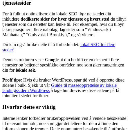
tjenestesider
For å fullt ut optimalisere din lokale SEO, bør nettstedet ditt
inkludere
dedikerte sider for hver tjeneste og hvert sted
du tilbyr
tjenester som du deretter kan lenke til. For eksempel, hvis du tilbyr
takreparasjoner i flere nabolag, lag sider som “Vindusvask i
Manhattan,” “Gulvvask i Brooklyn,” og så videre.
Du kan også bruke dette til å forbedre det.
lokal SEO for flere
steder
!
Denne strukturen viser
Google
at din bedrift er en ekspert i flere
tjenester og betjener spesifikke områder, noe som øker rangeringen
din for
lokale søk
.
Proff tips:
Hvis du bruker WordPress, spar tid ved å opprette disse
sidene i bulk. Sjekk ut vår
Guide til masseopprettelse av lokale
landingssider i WordPress
å lage hundrevis av disse sidene på få
minutter i stedet for timer.
Hvorfor dette er viktig
Interne lenker forbedrer brukeropplevelsen ved å veilede besøkende
til relevant innhold, noe som gjør det lettere for dem å finne den
informasjonen de trenger. Dette oppmuntrer besøkende til å utforske