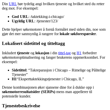
Din
URL
bør tydelig angi hvilken tjeneste og hvilket sted du retter
deg mot. For eksempel:
God URL
: /taktekking-i-chicago/
Ugyldig URL
: /tjenester/123/
Dette hjelper søkemotorer å forstå formålet med siden din, noe som
gjør det mer sannsynlig å rangere for
lokale søkforespørsler
.
Lokalisert sidetittel og titteltagg
Inkludert
tjeneste
og
lokasjon
i din
tittel-tag
og
H1
forbedrer
søkemotoroptimalisering og fanger brukerens oppmerksomhet. For
eksempel:
Sidetittel
: “Takreparasjon i Chicago – Rimelige og Pålitelige
Tjenester”
H1
“Eksperttaktekkingstjenester i Chicago, IL”
Denne kombinasjonen øker sjansene dine for å dukke opp i
søkemotorresultatsider (SERPs)
mens man appellerer til
potensielle kunder.
Tjenestebeskrivelse