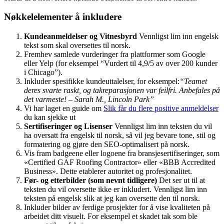
Nøkkelelementer å inkludere
Kundeanmeldelser og Vitnesbyrd
Vennligst lim inn engelsk
tekst som skal oversettes til norsk.
Fremhev samlede vurderinger fra plattformer som Google
eller Yelp (for eksempel “Vurdert til 4,9/5 av over 200 kunder
i Chicago”).
Inkluder spesifikke kundeuttalelser, for eksempel:
“Teamet
deres svarte raskt, og takreparasjonen var feilfri. Anbefales på
det varmeste! – Sarah M., Lincoln Park”
Vi har laget en guide om
Slik får du flere positive anmeldelser
du kan sjekke ut
Sertifiseringer og Lisenser
Vennligst lim inn teksten du vil
ha oversatt fra engelsk til norsk, så vil jeg bevare tone, stil og
formatering og gjøre den SEO-optimalisert på norsk.
Vis fram badgeene eller logoene fra bransjesertifiseringer, som
«Certified GAF Roofing Contractor» eller «BBB Accredited
Business». Dette etablerer autoritet og profesjonalitet.
Før- og etterbilder (som nevnt tidligere)
Det ser ut til at
teksten du vil oversette ikke er inkludert. Vennligst lim inn
teksten på engelsk slik at jeg kan oversette den til norsk.
Inkluder bilder av ferdige prosjekter for å vise kvaliteten på
arbeidet ditt visuelt. For eksempel et skadet tak som ble