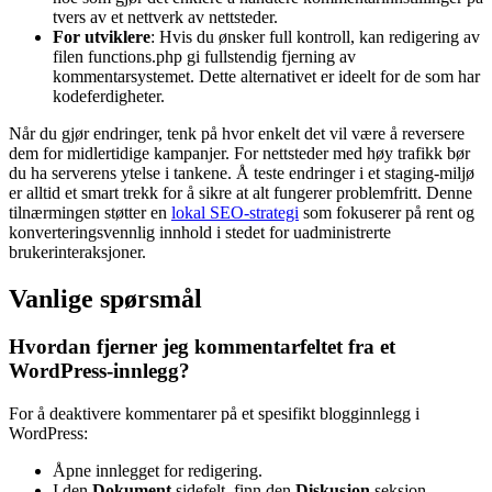
tvers av et nettverk av nettsteder.
For utviklere
: Hvis du ønsker full kontroll, kan redigering av
filen functions.php gi fullstendig fjerning av
kommentarsystemet. Dette alternativet er ideelt for de som har
kodeferdigheter.
Når du gjør endringer, tenk på hvor enkelt det vil være å reversere
dem for midlertidige kampanjer. For nettsteder med høy trafikk bør
du ha serverens ytelse i tankene. Å teste endringer i et staging-miljø
er alltid et smart trekk for å sikre at alt fungerer problemfritt. Denne
tilnærmingen støtter en
lokal SEO-strategi
som fokuserer på rent og
konverteringsvennlig innhold i stedet for uadministrerte
brukerinteraksjoner.
Vanlige spørsmål
Hvordan fjerner jeg kommentarfeltet fra et
WordPress-innlegg?
For å deaktivere kommentarer på et spesifikt blogginnlegg i
WordPress:
Åpne innlegget for redigering.
I den
Dokument
sidefelt, finn den
Diskusjon
seksjon.