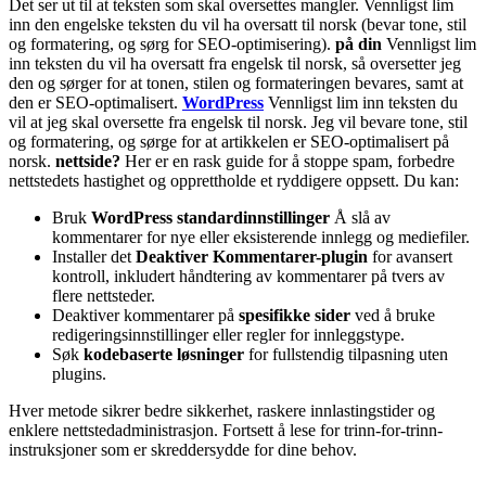
Det ser ut til at teksten som skal oversettes mangler. Vennligst lim
inn den engelske teksten du vil ha oversatt til norsk (bevar tone, stil
og formatering, og sørg for SEO-optimisering).
på din
Vennligst lim
inn teksten du vil ha oversatt fra engelsk til norsk, så oversetter jeg
den og sørger for at tonen, stilen og formateringen bevares, samt at
den er SEO-optimalisert.
WordPress
Vennligst lim inn teksten du
vil at jeg skal oversette fra engelsk til norsk. Jeg vil bevare tone, stil
og formatering, og sørge for at artikkelen er SEO-optimalisert på
norsk.
nettside?
Her er en rask guide for å stoppe spam, forbedre
nettstedets hastighet og opprettholde et ryddigere oppsett. Du kan:
Bruk
WordPress standardinnstillinger
Å slå av
kommentarer for nye eller eksisterende innlegg og mediefiler.
Installer det
Deaktiver Kommentarer-plugin
for avansert
kontroll, inkludert håndtering av kommentarer på tvers av
flere nettsteder.
Deaktiver kommentarer på
spesifikke sider
ved å bruke
redigeringsinnstillinger eller regler for innleggstype.
Søk
kodebaserte løsninger
for fullstendig tilpasning uten
plugins.
Hver metode sikrer bedre sikkerhet, raskere innlastingstider og
enklere nettstedadministrasjon. Fortsett å lese for trinn-for-trinn-
instruksjoner som er skreddersydde for dine behov.