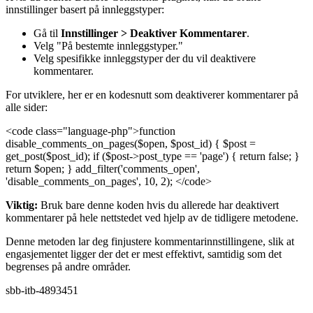
innstillinger basert på innleggstyper:
Gå til
Innstillinger > Deaktiver Kommentarer
.
Velg "På bestemte innleggstyper."
Velg spesifikke innleggstyper der du vil deaktivere
kommentarer.
For utviklere, her er en kodesnutt som deaktiverer kommentarer på
alle sider:
<code class="language-php">function
disable_comments_on_pages($open, $post_id) { $post =
get_post($post_id); if ($post->post_type == 'page') { return false; }
return $open; } add_filter('comments_open',
'disable_comments_on_pages', 10, 2); </code>
Viktig:
Bruk bare denne koden hvis du allerede har deaktivert
kommentarer på hele nettstedet ved hjelp av de tidligere metodene.
Denne metoden lar deg finjustere kommentarinnstillingene, slik at
engasjementet ligger der det er mest effektivt, samtidig som det
begrenses på andre områder.
sbb-itb-4893451