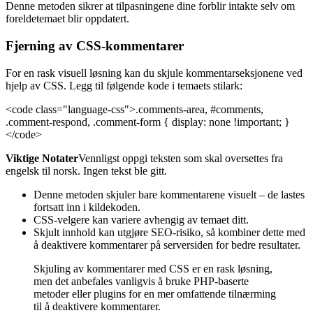
Denne metoden sikrer at tilpasningene dine forblir intakte selv om
foreldetemaet blir oppdatert.
Fjerning av CSS-kommentarer
For en rask visuell løsning kan du skjule kommentarseksjonene ved
hjelp av CSS. Legg til følgende kode i temaets stilark:
<code class="language-css">.comments-area, #comments,
.comment-respond, .comment-form { display: none !important; }
</code>
Viktige Notater
Vennligst oppgi teksten som skal oversettes fra
engelsk til norsk. Ingen tekst ble gitt.
Denne metoden skjuler bare kommentarene visuelt – de lastes
fortsatt inn i kildekoden.
CSS-velgere kan variere avhengig av temaet ditt.
Skjult innhold kan utgjøre SEO-risiko, så kombiner dette med
å deaktivere kommentarer på serversiden for bedre resultater.
Skjuling av kommentarer med CSS er en rask løsning,
men det anbefales vanligvis å bruke PHP-baserte
metoder eller plugins for en mer omfattende tilnærming
til å deaktivere kommentarer.