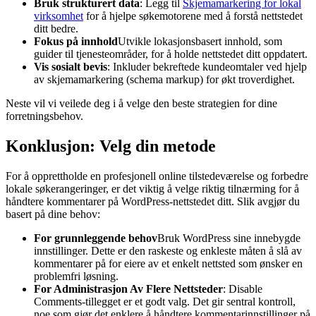
Bruk strukturert data
: Legg til
Skjemamarkering for lokal
virksomhet
for å hjelpe søkemotorene med å forstå nettstedet
ditt bedre.
Fokus på innhold
Utvikle lokasjonsbasert innhold, som
guider til tjenesteområder, for å holde nettstedet ditt oppdatert.
Vis sosialt bevis
: Inkluder bekreftede kundeomtaler ved hjelp
av skjemamarkering (schema markup) for økt troverdighet.
Neste vil vi veilede deg i å velge den beste strategien for dine
forretningsbehov.
Konklusjon: Velg din metode
For å opprettholde en profesjonell online tilstedeværelse og forbedre
lokale søkerangeringer, er det viktig å velge riktig tilnærming for å
håndtere kommentarer på WordPress-nettstedet ditt. Slik avgjør du
basert på dine behov:
For grunnleggende behov
Bruk WordPress sine innebygde
innstillinger. Dette er den raskeste og enkleste måten å slå av
kommentarer på for eiere av et enkelt nettsted som ønsker en
problemfri løsning.
For Administrasjon Av Flere Nettsteder
: Disable
Comments-tillegget er et godt valg. Det gir sentral kontroll,
noe som gjør det enklere å håndtere kommentarinnstillinger på