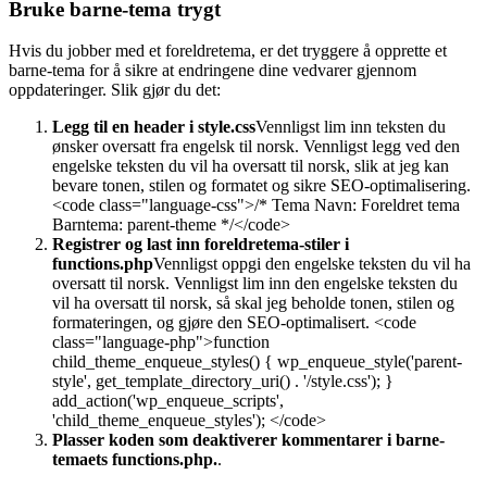
Bruke barne-tema trygt
Hvis du jobber med et foreldretema, er det tryggere å opprette et
barne-tema for å sikre at endringene dine vedvarer gjennom
oppdateringer. Slik gjør du det:
Legg til en header i style.css
Vennligst lim inn teksten du
ønsker oversatt fra engelsk til norsk.
Vennligst legg ved den
engelske teksten du vil ha oversatt til norsk, slik at jeg kan
bevare tonen, stilen og formatet og sikre SEO-optimalisering.
<code class="language-css">/* Tema Navn: Foreldret tema
Barntema: parent-theme */</code>
Registrer og last inn foreldretema-stiler i
functions.php
Vennligst oppgi den engelske teksten du vil ha
oversatt til norsk.
Vennligst lim inn den engelske teksten du
vil ha oversatt til norsk, så skal jeg beholde tonen, stilen og
formateringen, og gjøre den SEO-optimalisert.
<code
class="language-php">function
child_theme_enqueue_styles() { wp_enqueue_style('parent-
style', get_template_directory_uri() . '/style.css'); }
add_action('wp_enqueue_scripts',
'child_theme_enqueue_styles'); </code>
Plasser koden som deaktiverer kommentarer i barne-
temaets functions.php.
.