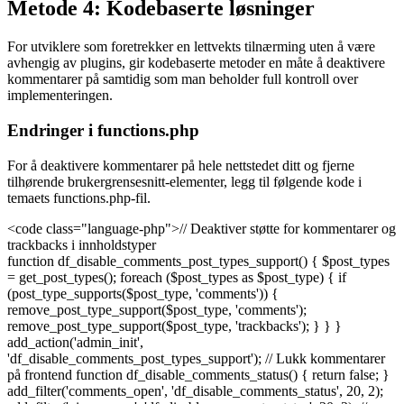
Metode 4: Kodebaserte løsninger
For utviklere som foretrekker en lettvekts tilnærming uten å være
avhengig av plugins, gir kodebaserte metoder en måte å deaktivere
kommentarer på samtidig som man beholder full kontroll over
implementeringen.
Endringer i functions.php
For å deaktivere kommentarer på hele nettstedet ditt og fjerne
tilhørende brukergrensesnitt-elementer, legg til følgende kode i
temaets functions.php-fil.
<code class="language-php">// Deaktiver støtte for kommentarer og
trackbacks i innholdstyper
function df_disable_comments_post_types_support() { $post_types
= get_post_types(); foreach ($post_types as $post_type) { if
(post_type_supports($post_type, 'comments')) {
remove_post_type_support($post_type, 'comments');
remove_post_type_support($post_type, 'trackbacks'); } } }
add_action('admin_init',
'df_disable_comments_post_types_support'); // Lukk kommentarer
på frontend function df_disable_comments_status() { return false; }
add_filter('comments_open', 'df_disable_comments_status', 20, 2);