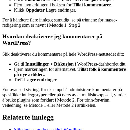
Fjern avmerkingen i boksen for
Tillat kommentarer
.
Klikk
Oppdater
Lagre endringer.
For å håndtere flere innlegg samtidig, se på trinnene for masse-
redigering som er nevnt i Metode 1, Steg 2.
Hvordan deaktiverer jeg kommentarer på
WordPress?
Slik deaktiverer du kommentarer på hele WordPress-nettstedet ditt:
Gå til
Innstillinger > Diskusjon
i WordPress-dashbordet ditt.
Fjern markeringen for alternativet.
Tillat folk å kommentere
på nye artikler.
.
Treff
Lagre endringer
.
For avansert styring, for eksempel å administrere kommentarer på
spesifikke innleggstyper eller på tvers av et multisite-oppsett, vurder
å bruke plugins som forklart i Metode 2. For trinn-for-trinn
veiledning, se Metode 1 eller Metode 2 i artikkelen.
Relaterte innlegg
Slik dupliserer du en side i WordPress