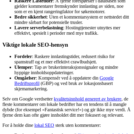
Raskere Lastetider
: Å fjerne forespørsler i databasen som
gjelder kommentarer fremskynder innlasting av siden, noe
som er en kjent rangeringfaktor for søkemotorer.
Bedre sikkerhet
: Uten et kommentarsystem er nettstedet ditt
mindre sårbart for potensielle trusler.
Lavere serverbelastning
: Hostingtjenester utnyttes mer
effektivt, spesielt i perioder med mye trafikk.
Viktige lokale SEO-hensyn
Fordeler
: Raskere innlastingstider, redusert risiko for
spamstraff og et mer effektivt crawlbudsjett.
Ulemper
: Tap av brukerinteraksjonssignaler og mindre
hyppige innholdsoppdateringer.
Omgåelser
: Kompensér ved å oppdatere din
Google
Bedriftsprofil
(GBP) og ved bruk av lokasjonsbasert
skjemamarkering.
Selv om Google verdsetter
kvalitetsinnhold generert av brukere
, de
fleste kommentarer om lokale bedrifter har en tendens til å mangle
dybde (for eksempel «Fantastisk service!») og gir ikke mye verdi. Å
fjerne dem kan ofte gjøre innholdet ditt mer fokusert og relevant.
For å holde dine
lokal SEO
sterk uten kommentarer: