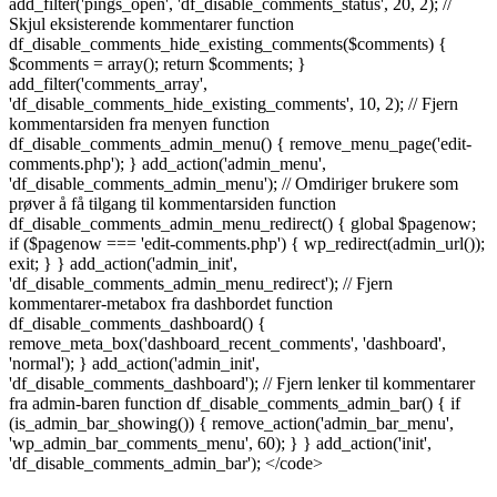
add_filter('pings_open', 'df_disable_comments_status', 20, 2); //
Skjul eksisterende kommentarer function
df_disable_comments_hide_existing_comments($comments) {
$comments = array(); return $comments; }
add_filter('comments_array',
'df_disable_comments_hide_existing_comments', 10, 2); // Fjern
kommentarsiden fra menyen function
df_disable_comments_admin_menu() { remove_menu_page('edit-
comments.php'); } add_action('admin_menu',
'df_disable_comments_admin_menu'); // Omdiriger brukere som
prøver å få tilgang til kommentarsiden function
df_disable_comments_admin_menu_redirect() { global $pagenow;
if ($pagenow === 'edit-comments.php') { wp_redirect(admin_url());
exit; } } add_action('admin_init',
'df_disable_comments_admin_menu_redirect'); // Fjern
kommentarer-metabox fra dashbordet function
df_disable_comments_dashboard() {
remove_meta_box('dashboard_recent_comments', 'dashboard',
'normal'); } add_action('admin_init',
'df_disable_comments_dashboard'); // Fjern lenker til kommentarer
fra admin-baren function df_disable_comments_admin_bar() { if
(is_admin_bar_showing()) { remove_action('admin_bar_menu',
'wp_admin_bar_comments_menu', 60); } } add_action('init',
'df_disable_comments_admin_bar'); </code>