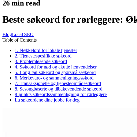
26
min read
Beste søkeord for rørleggere: Øk 
Blog
Local SEO
Table of Contents
1. Nøkkelord for lokale tjenester
2. Tjenestespesifikke søkeord
3. Problemløsende søkeord
4. Søkeord for nød og akutte henvendelser
5. Long-tail-søkeord og spørsmålssøkeord
6. Merkevare- og sammenligningssøkord
7. Transaksjonelle og tjenesteområdesøkeord
8. Sesongbaserte og tilbakevendende søkeord
8-punkts søkeordssammenligning for rørleggere
La søkeordene dine jobbe for deg