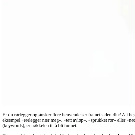
Er du rørlegger og ønsker flere henvendelser fra nettsiden din? Alt beg
eksempel «rørlegger nær meg», «tett avløp», «sprukket rør» eller «nød 
(keywords), er nøkkelen til å bli funnet.