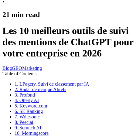
•
21
min read
Les 10 meilleurs outils de suivi
des mentions de ChatGPT pour
votre entreprise en 2026
Blog
GEO
Marketing
Table of Contents
1. LPagery, Suivi de classement par IA
2. Radar de marque Ahrefs
3. Profond
4. Otterly.AI
5. Keyword.com
6. SE Ranking
7. Writesonic
8. Peec.ai
9. Scrunch AI
10. Morningscore