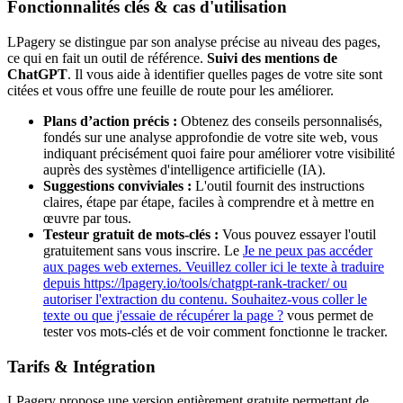
Fonctionnalités clés & cas d'utilisation
LPagery se distingue par son analyse précise au niveau des pages,
ce qui en fait un outil de référence.
Suivi des mentions de
ChatGPT
. Il vous aide à identifier quelles pages de votre site sont
citées et vous offre une feuille de route pour les améliorer.
Plans d’action précis :
Obtenez des conseils personnalisés,
fondés sur une analyse approfondie de votre site web, vous
indiquant précisément quoi faire pour améliorer votre visibilité
auprès des systèmes d'intelligence artificielle (IA).
Suggestions conviviales :
L'outil fournit des instructions
claires, étape par étape, faciles à comprendre et à mettre en
œuvre par tous.
Testeur gratuit de mots-clés :
Vous pouvez essayer l'outil
gratuitement sans vous inscrire. Le
Je ne peux pas accéder
aux pages web externes. Veuillez coller ici le texte à traduire
depuis https://lpagery.io/tools/chatgpt-rank-tracker/ ou
autoriser l'extraction du contenu. Souhaitez-vous coller le
texte ou que j'essaie de récupérer la page ?
vous permet de
tester vos mots-clés et de voir comment fonctionne le tracker.
Tarifs & Intégration
LPagery propose une version entièrement gratuite permettant de