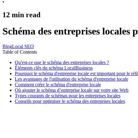
•
12
min read
Schéma des entreprises locales 
Blog
Local SEO
Table of Contents
Qu'est-ce que le schéma des entreprises locales ?
Éléments clés du schéma LocalBusiness
Pourquoi le schéma d'entreprise locale est important pour le ré
Les avantages de l'utilisation du schéma d'entreprise locale
Comment créer le schéma d'entreprise locale
Où ajouter le schéma d’entreprise locale sur votre site Web
Types courants de schémas pour les entreprises locales
Conseils pour optimiser le schéma des entreprises locales