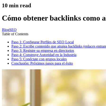
10
min read
Cómo obtener backlinks como a
Blog
SEO
Table of Contents
Paso 1: Configurar Perfiles de SEO Local
Paso 2: Escribe contenido que atraiga backlinks (enlaces entran
Paso 3: Registre su empresa en directorios
Paso 4: Construye Autoridad en la Industria
Paso 5: Conéctate con grupos locales
Conclusión: Próximos pasos para el éxito