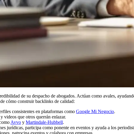
a credibilidad de su despacho de abogados. Actúan como avales, ayudando
 de cómo construir backlinks de calidad:
erfiles consistentes en plataformas como
Google Mi Negocio
.
 y videos que otros querrán enlazar.
s como
Avvo
y
Martindale-Hubbell
.
nes jurídicas, participa como ponente en eventos y ayuda a los periodist
iones, patrocina eventos y colabora con empresas.