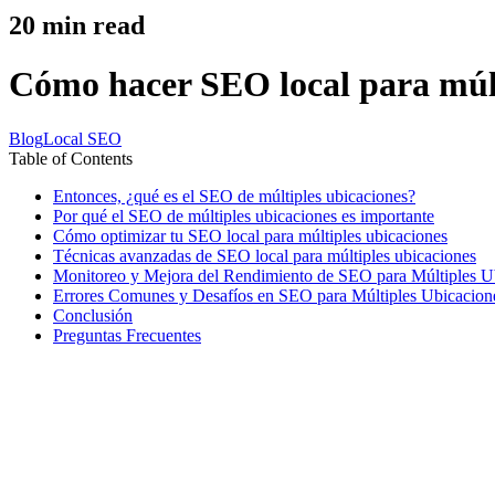
20
min read
Cómo hacer SEO local para múlt
Blog
Local SEO
Table of Contents
Entonces, ¿qué es el SEO de múltiples ubicaciones?
Por qué el SEO de múltiples ubicaciones es importante
Cómo optimizar tu SEO local para múltiples ubicaciones
Técnicas avanzadas de SEO local para múltiples ubicaciones
Monitoreo y Mejora del Rendimiento de SEO para Múltiples U
Errores Comunes y Desafíos en SEO para Múltiples Ubicacion
Conclusión
Preguntas Frecuentes